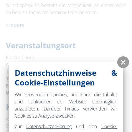
zu schöpfen. Es besteht die Möglichkeit, an einem oder
an beiden Tagen am Seminar teilzunehmen.
TICKETS
Veranstaltungsort
Kloster Chorin
Amt Chorin 11a
Datenschutzhinweise &
16230 Chorin
Telefon:
+49 33366 70377
Cookie-Einstellungen
E-Mail:
info@kloster-chorin.org
Web:
www.kloster-chorin.org
Wir verwenden Cookies, um Ihnen die Inhalte
und Funktionen der Website bestmöglich
Kontakt
anzubieten. Darüber hinaus verwenden wir
Cookies zu Analyse-Zwecken.
Kloster Chorin
Sven Ahlhelm
Zur
Datenschutzerklärung
und den
Cookie-