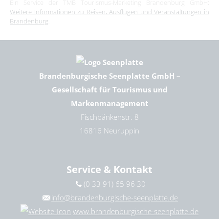
Ein Service der TMB Tourismus-Marketing Brandenburg GmbH:
08. November 2026
|
10:00 – 14:00 Uhr
Weitere Informationen zu Reisen, Ausflügen und Veranstaltungen in
Brandenburg
.
Brandenburgische Seenplatte GmbH –
Gesellschaft für Tourismus und
Markenmanagement
Fischbänkenstr. 8
16816 Neuruppin
Service & Kontakt
(0 33 91) 65 96 30
info@brandenburgische-seenplatte.de
www.brandenburgische-seenplatte.de