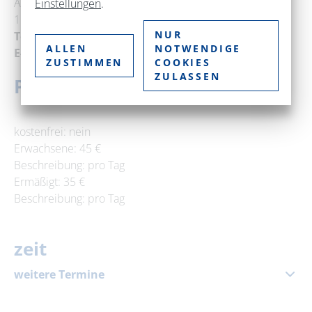
Amt Chorin 11
Einstellungen
.
16230 Chorin
NUR
Telefon:
+49 33366 70377
ALLEN
NOTWENDIGE
E-Mail:
info@kloster-chorin.org
ZUSTIMMEN
COOKIES
ZULASSEN
Preise
kostenfrei: nein
Erwachsene: 45 €
Beschreibung: pro Tag
Ermäßigt: 35 €
Beschreibung: pro Tag
zeit
weitere Termine
07. November 2026
|
10:00 – 14:00 Uhr