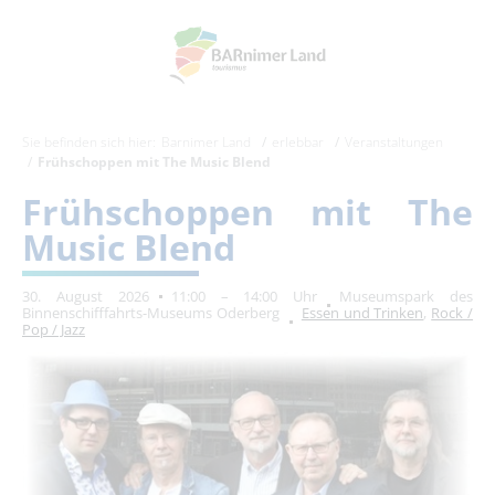
Sie befinden sich hier:
Barnimer Land
erlebbar
Veranstaltungen
Frühschoppen mit The Music Blend
Frühschoppen mit The
Music Blend
30. August 2026
11:00 – 14:00 Uhr
Museumspark des
Binnenschifffahrts-Museums Oderberg
Essen und Trinken
,
Rock /
Pop / Jazz