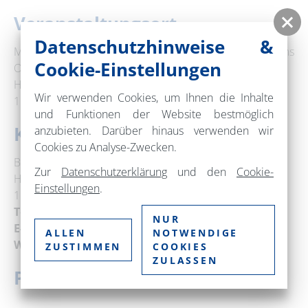
Veranstaltungsort
Datenschutzhinweise &
Museumspark des Binnenschifffahrts-Museums
Cookie-Einstellungen
Oderberg
Hermann-Seidel-Straße 44
Wir verwenden Cookies, um Ihnen die Inhalte
16248 Oderberg
und Funktionen der Website bestmöglich
Kontakt
anzubieten. Darüber hinaus verwenden wir
Cookies zu Analyse-Zwecken.
Binnenschifffahrts-Museum Oderberg
Zur
Datenschutzerklärung
und den
Cookie-
Hermann-Seidel-Straße 44
Einstellungen
.
16248 Oderberg
Telefon:
+49 33369 539321
NUR
E-Mail:
museum.oderberg@freenet.de
ALLEN
NOTWENDIGE
Web:
www.bs-museum-oderberg.de
ZUSTIMMEN
COOKIES
ZULASSEN
Preise