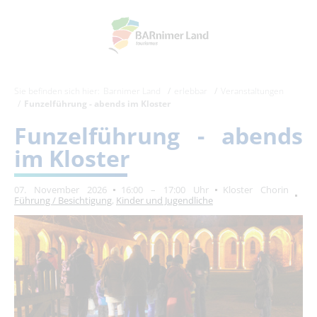
Sie befinden sich hier:
Barnimer Land
erlebbar
Veranstaltungen
Funzelführung - abends im Kloster
Funzelführung - abends
im Kloster
07. November 2026
16:00 – 17:00 Uhr
Kloster Chorin
Führung / Besichtigung
,
Kinder und Jugendliche