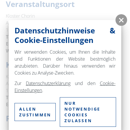
Veranstaltungsort
Kloster Chorin
Amt Chorin 11a
Datenschutzhinweise &
16230 Chorin
Telefon:
+49 33366 70377
Cookie-Einstellungen
E-Mail:
info@kloster-chorin.org
Web:
www.kloster-chorin.org
Wir verwenden Cookies, um Ihnen die Inhalte
und Funktionen der Website bestmöglich
Kontakt
anzubieten. Darüber hinaus verwenden wir
Cookies zu Analyse-Zwecken.
Kloster Chorin
Zur
Datenschutzerklärung
und den
Cookie-
Amt Chorin 11
Einstellungen
.
16230 Chorin
Telefon:
+49 33366 70377
NUR
E-Mail:
info@kloster-chorin.org
ALLEN
NOTWENDIGE
ZUSTIMMEN
COOKIES
Preise
ZULASSEN