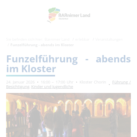
Sie befinden sich hier:
Barnimer Land
erlebbar
Veranstaltungen
Funzelführung - abends im Kloster
Funzelführung - abends
im Kloster
24. Januar 2026
16:00 – 17:00 Uhr
Kloster Chorin
Führung /
Besichtigung
,
Kinder und Jugendliche