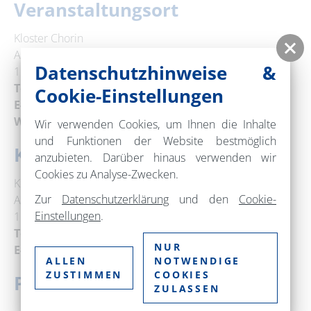
Veranstaltungsort
Kloster Chorin
Amt Chorin 11a
Datenschutzhinweise &
16230 Chorin
Telefon:
+49 33366 70377
Cookie-Einstellungen
E-Mail:
info@kloster-chorin.org
Web:
www.kloster-chorin.org
Wir verwenden Cookies, um Ihnen die Inhalte
und Funktionen der Website bestmöglich
Kontakt
anzubieten. Darüber hinaus verwenden wir
Cookies zu Analyse-Zwecken.
Kloster Chorin
Zur
Datenschutzerklärung
und den
Cookie-
Amt Chorin 11
Einstellungen
.
16230 Chorin
Telefon:
+49 33366 70377
NUR
E-Mail:
info@kloster-chorin.org
ALLEN
NOTWENDIGE
ZUSTIMMEN
COOKIES
Preise
ZULASSEN