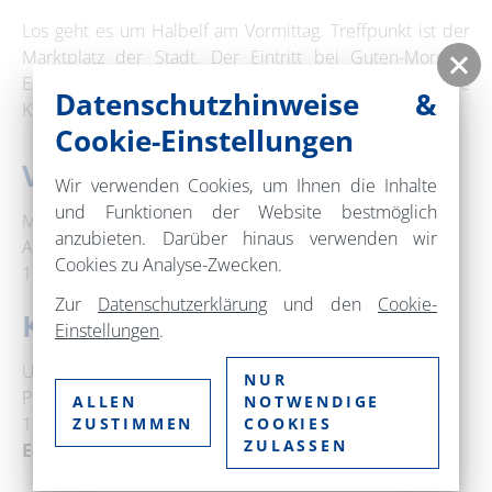
Los geht es um Halbelf am Vormittag. Treffpunkt ist der
Marktplatz der Stadt. Der Eintritt bei Guten-Morgen-
Eberswalde ist und bleibt frei, Spenden für die freie
Datenschutzhinweise &
Kulturarbeit sind hingegen wichtig und nötig.
Cookie-Einstellungen
Veranstaltungsort
Wir verwenden Cookies, um Ihnen die Inhalte
und Funktionen der Website bestmöglich
Marktplatz Eberswalde
anzubieten. Darüber hinaus verwenden wir
Am Markt
Cookies zu Analyse-Zwecken.
16225 Eberswalde
Zur
Datenschutzerklärung
und den
Cookie-
Kontakt
Einstellungen
.
Udo Muszynski Konzerte + Veranstaltungen
NUR
Prignitzer Straße 48
ALLEN
NOTWENDIGE
16227 Eberswalde
ZUSTIMMEN
COOKIES
ZULASSEN
E-Mail:
post@mescal.de