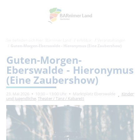
Sie befinden sich hier:
Barnimer Land
erlebbar
Veranstaltungen
Guten-Morgen-Eberswalde - Hieronymus (Eine Zaubershow)
Guten-Morgen-
Eberswalde - Hieronymus
(Eine Zaubershow)
23. Mai 2026
10:30 – 13:00 Uhr
Marktplatz Eberswalde
Kinder
und Jugendliche
,
Theater / Tanz / Kabarett