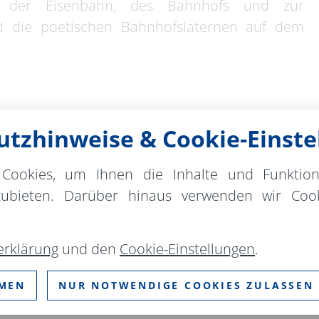
te der Eisenbahn, des Bahnhofs und zur
ind die poetischen Bahnhofslaternen auf dem
tzhinweise & Cookie-Einste
Cookies, um Ihnen die Inhalte und Funktio
t
Kontakt
zubieten. Darüber hinaus verwenden wir Cook
chimsthal
Schorfheide-Info 
Töpferstraße 1
erklärung
und den
Cookie-Einstellungen
.
16247 Joachimsth
Telefon:
+49 333
MMEN
NUR NOTWENDIGE COOKIES ZULASSEN
de
E-Mail:
br-joachi