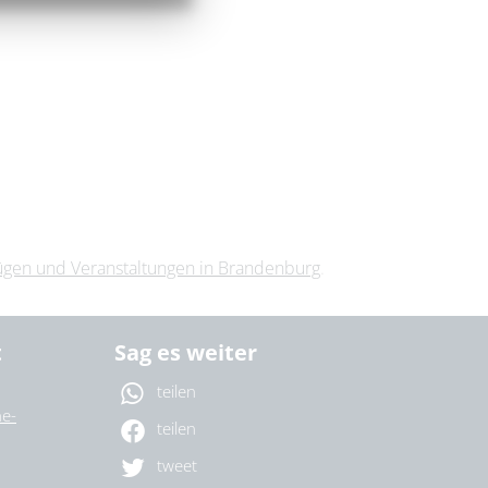
lügen und Veranstaltungen in Brandenburg
.
t
Sag es weiter
teilen
e-
teilen
tweet