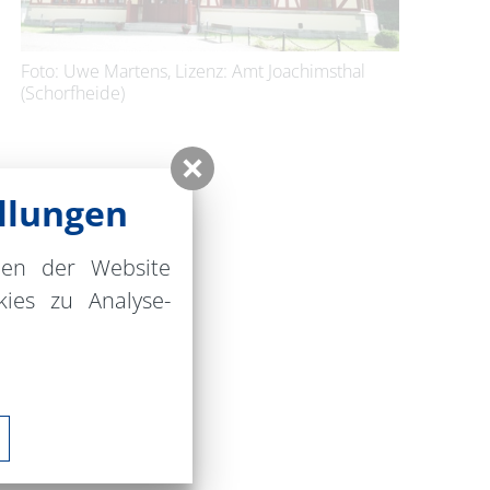
Foto: Uwe Martens, Lizenz: Amt Joachimsthal
(Schorfheide)
llungen
nen der Website
ies zu Analyse-
in Joachimsthal
al
61 64646
msthal@web.de