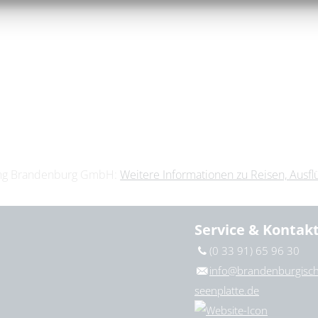
ting Brandenburg GmbH:
Weitere Informationen zu Reisen, Ausf
Service & Kontak
(0 33 91) 65 96 30
info@brandenburgisch
seenplatte.de