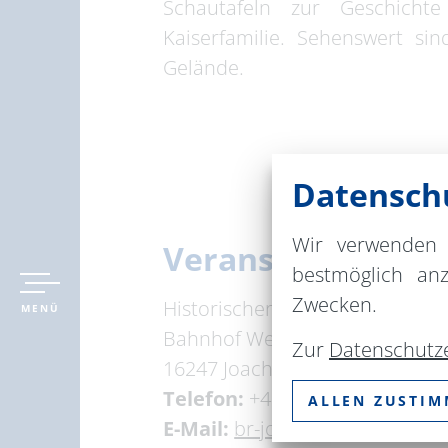
Schautafeln zur Geschich
Kaiserfamilie. Sehenswert s
Gelände.
Datenschu
Wir verwenden 
Veranstaltungsor
bestmöglich an
Zwecken.
Historischer Kaiserbahnhof Joa
MENÜ
Bahnhof Werbellinsee 2
Zur
Datenschutz
16247 Joachimsthal
Telefon:
+49 33361 64646
ALLEN ZUSTI
E-Mail:
br-joachimsthal@web.