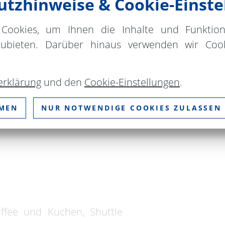
tzhinweise & Cookie-Einste
t
Kontakt
Cookies, um Ihnen die Inhalte und Funktio
Die NaturFreu
zubieten. Darüber hinaus verwenden wir Cook
Oberbarnim-Oderl
Danckelmannstra
erklärung
und den
Cookie-Einstellungen
.
16259 Bad Freien
e
Telefon:
+49 334
MMEN
NUR NOTWENDIGE COOKIES ZULASSEN
E-Mail:
oderland
ffee und Kuchen, Shuttle