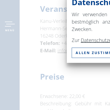
Datenschu
Veranstaltungsor
Wir verwenden 
Kanu-Verleih Oderberg
bestmöglich an
Hermann-Seidel-Straße 62
Zwecken.
MENÜ
16248 Oderberg
Zur
Datenschutz
Telefon:
+49 174 5315452
E-Mail:
info@kanu-oderberg.d
ALLEN ZUSTI
Preise
Erwachsene: 22,00 €
Beschreibung: Gebühr mit Ka