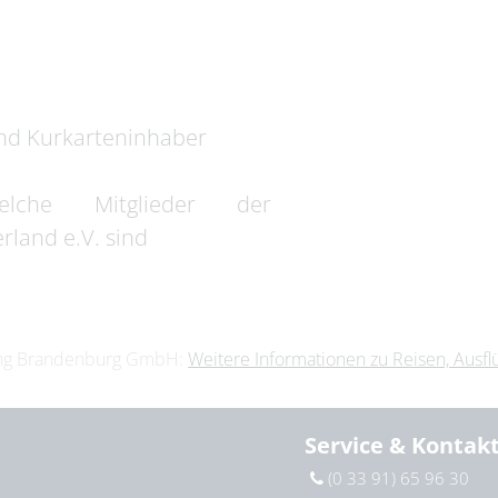
nd Kurkarteninhaber
elche Mitglieder der
land e.V. sind
ting Brandenburg GmbH:
Weitere Informationen zu Reisen, Ausf
Service & Kontak
(0 33 91) 65 96 30