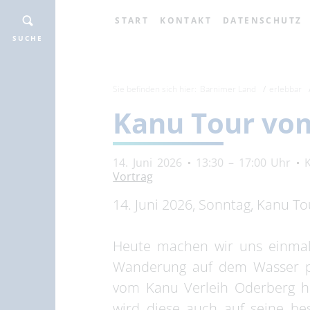
START
KONTAKT
DATENSCHUTZ
SUCHE
Sie befinden sich hier:
Barnimer Land
erlebbar
Kanu Tour vom
14. Juni 2026
13:30 – 17:00 Uhr
Vortrag
14. Juni 2026, Sonntag, Kanu T
Heute machen wir uns einmal
Wanderung auf dem Wasser pe
vom Kanu Verleih Oderberg ha
wird diese auch auf seine be