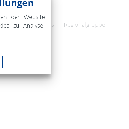
llungen
nen der Website
nde Deutschlands Regionalgruppe
ies zu Analyse-
and e.V.
ße 28
walde (Oder)
4 3002881
@naturfreunde.de