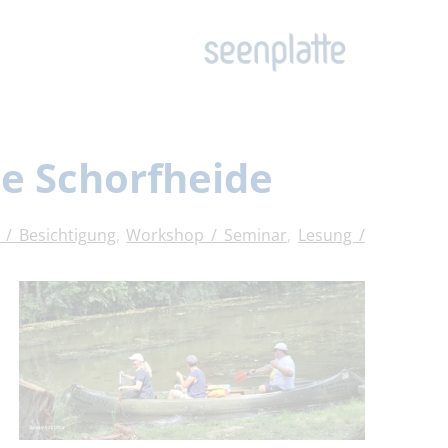
ie Schorfheide
 / Besichtigung
,
Workshop / Seminar
,
Lesung /