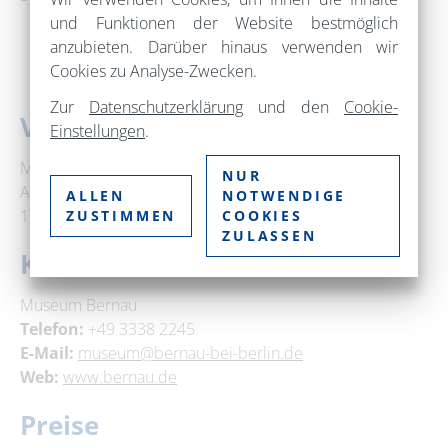
und Funktionen der Website bestmöglich
anzubieten. Darüber hinaus verwenden wir
Cookies zu Analyse-Zwecken.
Zur
Datenschutzerklärung
und den
Cookie-
Veranstaltungsort
Einstellungen
.
Museum im Henkerhaus
NUR
Am Henkerhaus 1
ALLEN
NOTWENDIGE
16321 Bernau bei Berlin
ZUSTIMMEN
COOKIES
ZULASSEN
Kontakt
Museum Bernau
Telefon:
+49 3338 2245
E-Mail:
museum@bernau-bei-berlin.de
Web:
www.bernau.de
Preise