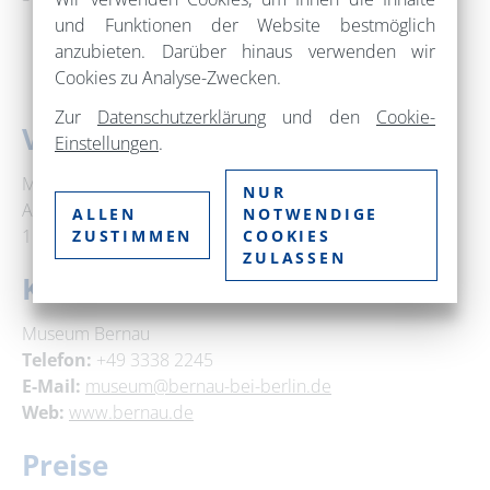
und Funktionen der Website bestmöglich
anzubieten. Darüber hinaus verwenden wir
Cookies zu Analyse-Zwecken.
Zur
Datenschutzerklärung
und den
Cookie-
Veranstaltungsort
Einstellungen
.
Museum im Henkerhaus
NUR
Am Henkerhaus 1
ALLEN
NOTWENDIGE
16321 Bernau bei Berlin
ZUSTIMMEN
COOKIES
ZULASSEN
Kontakt
Museum Bernau
Telefon:
+49 3338 2245
E-Mail:
museum@bernau-bei-berlin.de
Web:
www.bernau.de
Preise