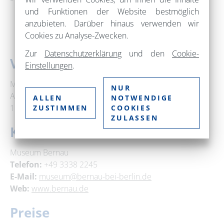
und Funktionen der Website bestmöglich
anzubieten. Darüber hinaus verwenden wir
Cookies zu Analyse-Zwecken.
Zur
Datenschutzerklärung
und den
Cookie-
Veranstaltungsort
Einstellungen
.
Museum im Henkerhaus
NUR
Am Henkerhaus 1
ALLEN
NOTWENDIGE
16321 Bernau bei Berlin
ZUSTIMMEN
COOKIES
ZULASSEN
Kontakt
Museum Bernau
Telefon:
+49 3338 2245
E-Mail:
museum@bernau-bei-berlin.de
Web:
www.bernau.de
Preise