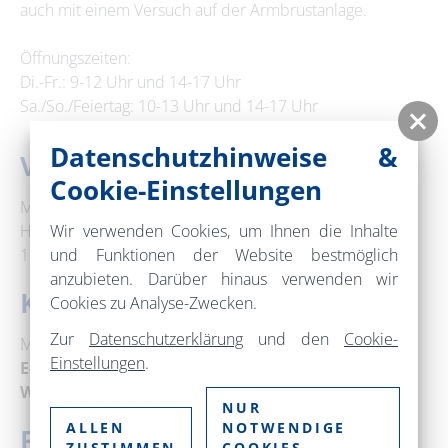
auch mit einem Versuch auf der Armbrustanlage.
Öffnungszeiten:
Di.-Fr.: 9-12 Uhr und 14-17 Uhr
Sa./So./Feiertag: 10-13 Uhr und 14-17 Uhr
Datenschutzhinweise &
Veranstaltungsort
Cookie-Einstellungen
Museum im Steintor
Hussitenstraße 1
Wir verwenden Cookies, um Ihnen die Inhalte
16321 Bernau bei Berlin
und Funktionen der Website bestmöglich
anzubieten. Darüber hinaus verwenden wir
Kontakt
Cookies zu Analyse-Zwecken.
Zur
Datenschutzerklärung
und den
Cookie-
Museum Bernau
Einstellungen
.
E-Mail:
museum@bernau-bei-berlin.de
Web:
www.bernau.de
NUR
ALLEN
NOTWENDIGE
Preise
ZUSTIMMEN
COOKIES