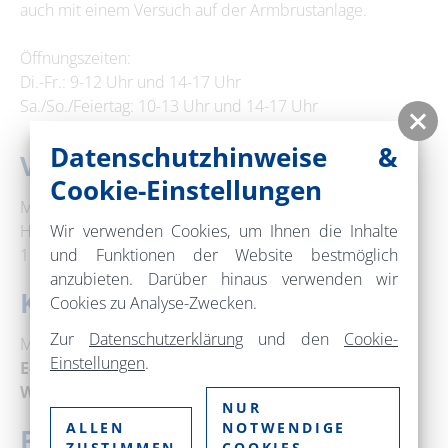
auch mit einem Versuch auf der Armbrustanlage.
Öffnungszeiten:
Di.-Fr.: 9-12 Uhr und 14-17 Uhr
Sa./So./Feiertag: 10-13 Uhr und 14-17 Uhr
Datenschutzhinweise &
Veranstaltungsort
Cookie-Einstellungen
Museum im Steintor
Hussitenstraße 1
Wir verwenden Cookies, um Ihnen die Inhalte
16321 Bernau bei Berlin
und Funktionen der Website bestmöglich
anzubieten. Darüber hinaus verwenden wir
Kontakt
Cookies zu Analyse-Zwecken.
Zur
Datenschutzerklärung
und den
Cookie-
Museum Bernau
Einstellungen
.
E-Mail:
museum@bernau-bei-berlin.de
Web:
www.bernau.de
NUR
ALLEN
NOTWENDIGE
Preise
ZUSTIMMEN
COOKIES