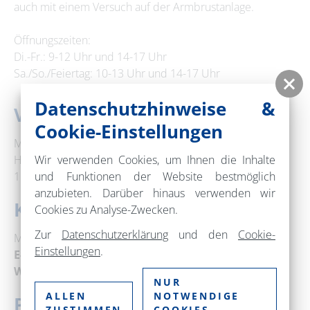
auch mit einem Versuch auf der Armbrustanlage.
Öffnungszeiten:
Di.-Fr.: 9-12 Uhr und 14-17 Uhr
Sa./So./Feiertag: 10-13 Uhr und 14-17 Uhr
Datenschutzhinweise &
Veranstaltungsort
Cookie-Einstellungen
Museum im Steintor
Hussitenstraße 1
Wir verwenden Cookies, um Ihnen die Inhalte
16321 Bernau bei Berlin
und Funktionen der Website bestmöglich
anzubieten. Darüber hinaus verwenden wir
Kontakt
Cookies zu Analyse-Zwecken.
Zur
Datenschutzerklärung
und den
Cookie-
Museum Bernau
Einstellungen
.
E-Mail:
museum@bernau-bei-berlin.de
Web:
www.bernau.de
NUR
ALLEN
NOTWENDIGE
Preise
ZUSTIMMEN
COOKIES