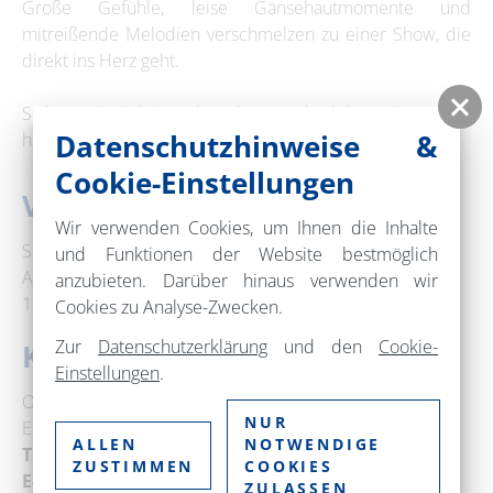
Große Gefühle, leise Gänsehautmomente und
mitreißende Melodien verschmelzen zu einer Show, die
direkt ins Herz geht.
Sichern Sie sich jetzt Ihre Plätze und erleben Sie Musical
Datenschutzhinweise &
hautnah.
Cookie-Einstellungen
Veranstaltungsort
Wir verwenden Cookies, um Ihnen die Inhalte
Stadthalle Hufeisenfabrik im Familiengarten
und Funktionen der Website bestmöglich
Am Alten Walzwerk 1
anzubieten. Darüber hinaus verwenden wir
16227 Eberswalde (Barnimer Land)
Cookies zu Analyse-Zwecken.
Zur
Datenschutzerklärung
und den
Cookie-
Kontakt
Einstellungen
.
On Tour Entertainment
NUR
Emsdettener Straße 10
ALLEN
NOTWENDIGE
Telefon:
+49 0178-6932344
ZUSTIMMEN
COOKIES
E-Mail:
info@ontour-entertainment.com
ZULASSEN