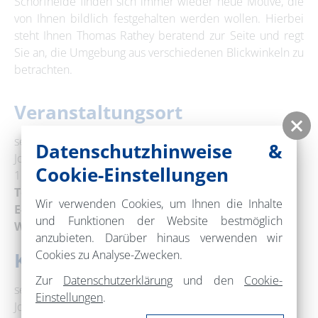
Schorfheide finden sich immer wieder neue Motive, die
von Ihnen bildlich festgehalten werden wollen. Hierbei
steht Ihnen Thomas Rathey beratend zur Seite und regt
Sie an, die Umgebung aus verschiedenen Blickwinkeln zu
betrachten.
Veranstaltungsort
seezeit-resort am Werbellinsee
Datenschutzhinweise &
Joachimsthaler Straße 20
Cookie-Einstellungen
16247 Joachimsthal
Telefon:
+49 33363 6200
Wir verwenden Cookies, um Ihnen die Inhalte
E-Mail:
info@seezeit-resort.de
und Funktionen der Website bestmöglich
Web:
www.seezeit-resort.de
anzubieten. Darüber hinaus verwenden wir
Cookies zu Analyse-Zwecken.
Kontakt
Zur
Datenschutzerklärung
und den
Cookie-
seezeit-resort am Werbellinsee
Einstellungen
.
Joachimsthaler Straße 20