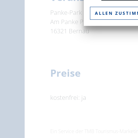
Panke-Park Bernau
ALLEN ZUSTI
Am Panke Park
16321 Bernau
Preise
kostenfrei: ja
Ein Service der TMB Tourismus-Marke