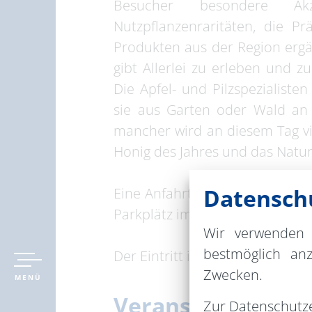
Besucher besondere Akz
Nutzpflanzenraritäten, die P
Produkten aus der Region ergä
gibt Allerlei zu erleben und 
Die Apfel- und Pilzspezialist
sie aus Garten oder Wald an 
mancher wird an diesem Tag vie
Honig des Jahres und das Natur
Datenschu
Eine Anfahrt mit dem Fahrrad
Parkplätz im benachbarten Par
Wir verwenden 
bestmöglich an
Der Eintritt ist frei.
Zwecken.
MENÜ
Veranstaltungsor
Zur
Datenschutz