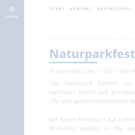
START
KONTAKT
DATENSCHUTZ
SUCHE
Sie befinden sich hier:
Barnimer Land
erlebbar
Naturparkfes
05. September 2026
12:00 – 18:00 U
Der Naturpark Barnim als l
Nachbarn Berlin und Branden
Uhr sein schon traditionelles 
Mit einem Potpourri aus Livem
Walk-Acts werden in der wu