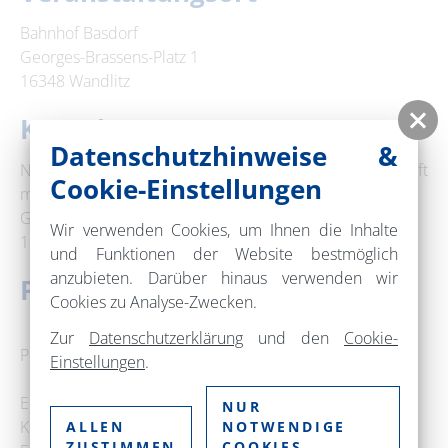
Bahnhof Basdorf
Georges-Brassens-Platz 1
16348 Wandlitz
Kontakt
Datenschutzhinweise &
Niederbarnimer Eisenbahn AG NEB Betriebsgesellschaft
Cookie-Einstellungen
mbH
Georgenstraße 22
Wir verwenden Cookies, um Ihnen die Inhalte
10117 Berlin
und Funktionen der Website bestmöglich
anzubieten. Darüber hinaus verwenden wir
Preise
Cookies zu Analyse-Zwecken.
Zur
Datenschutzerklärung
und den
Cookie-
Polsterklasse:
Einstellungen
.
Erwachsene: 30 Euro
NUR
Kinder: 15 Euro
ALLEN
NOTWENDIGE
ZUSTIMMEN
COOKIES