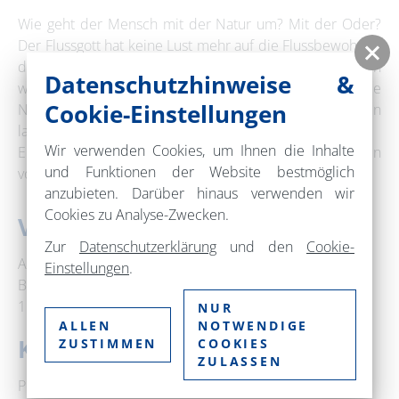
Wie geht der Mensch mit der Natur um? Mit der Oder?
Der Flussgott hat keine Lust mehr auf die Flussbewohner,
die jetzt auch noch die Nymphe ins Museum stellen
Datenschutzhinweise &
wollen. Doch die Kinder wehren sich, werden sie die
Cookie-Einstellungen
Nymphe befreien und dem Flussgott wieder auferstehen
lassen?
Wir verwenden Cookies, um Ihnen die Inhalte
Ein Theaterstück zum Mitmachen für Kinder und Familien
und Funktionen der Website bestmöglich
vom deutsch-polnischen Theater OKNO Oderberg.
anzubieten. Darüber hinaus verwenden wir
Cookies zu Analyse-Zwecken.
Veranstaltungsort
Zur
Datenschutzerklärung
und den
Cookie-
Altes Rathaus Oderberg
Einstellungen
.
Berliner Straße 89
16248 Oderberg
NUR
ALLEN
NOTWENDIGE
Kontakt
ZUSTIMMEN
COOKIES
ZULASSEN
Perspektive Oderberg