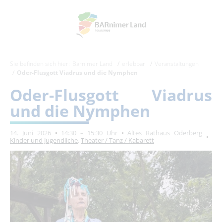
Sie befinden sich hier:
Barnimer Land
erlebbar
Veranstaltungen
Oder-Flusgott Viadrus und die Nymphen
Oder-Flusgott Viadrus
und die Nymphen
14. Juni 2026
14:30 – 15:30 Uhr
Altes Rathaus Oderberg
Kinder und Jugendliche
,
Theater / Tanz / Kabarett