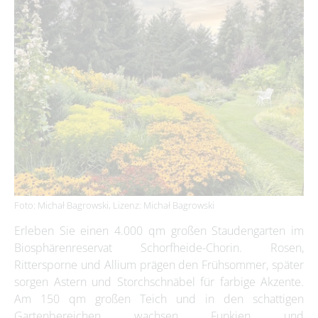
Foto: Michał Bagrowski, Lizenz: Michał Bagrowski
Erleben Sie einen 4.000 qm großen Staudengarten im
Biosphärenreservat Schorfheide-Chorin. Rosen,
Rittersporne und Allium prägen den Frühsommer, später
sorgen Astern und Storchschnäbel für farbige Akzente.
Am 150 qm großen Teich und in den schattigen
Gartenbereichen wachsen Funkien und