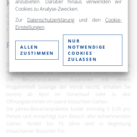
Kontakt
anzubieten. Darüber hinaus verwenden wir
Cookies zu Analyse-Zwecken.
CMB-Staudenpark Althüttendorf
Zur
Datenschutzerklärung
und den
Cookie-
Glasstraße 15
Einstellungen
.
16247 Althüttendorf
NUR
Preise
ALLEN
NOTWENDIGE
ZUSTIMMEN
COOKIES
ZULASSEN
Der Besuch des Gartens ist nur mit der aktuellen Jahres-
Besucherplakette der "Initiative Offene Gärten" möglich.
Die Besucherplakette, zusammen mit einem
Progammheft (solange der Vorrat reicht), erhalten Sie
bereits ab April im Vorverkauf oder zu den
Öffnungsterminen im zuerst besuchten Garten.
Die Jahres-Besucherplakette kostet einmalig 5 EUR pro
Person und ermächtigt zum Besuch aller teilnehmenden
Gärten. Kinder bis 16 Jahre sind in Begleitung
erwachsener Besucher frei.