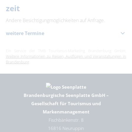
zeit
Andere Besichtigungmöglichkeiten auf Anfrage.
weitere Termine
16. August 2026
|
10:00 – 18:00 Uhr
Ein Service der TMB Tourismus-Marketing Brandenburg GmbH:
Weitere Informationen zu Reisen, Ausflügen und Veranstaltungen in
Brandenburg
.
Brandenburgische Seenplatte GmbH –
Gesellschaft für Tourismus und
Markenmanagement
Fischbänkenstr. 8
16816 Neuruppin