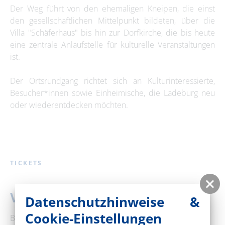
Der Weg führt von den ehemaligen Kneipen, die einst
den gesellschaftlichen Mittelpunkt bildeten, über die
Villa "Schäferhaus" bis hin zur Dorfkirche, die bis heute
eine zentrale Anlaufstelle für kulturelle Veranstaltungen
ist.
Der Ortsrundgang richtet sich an Kulturinteressierte,
Besucher*innen sowie Einheimische, die Ladeburg neu
oder wiederentdecken möchten.
TICKETS
Veranstaltungsort
Datenschutzhinweise &
Cookie-Einstellungen
Bushaltestelle Ladeburg, Kirche