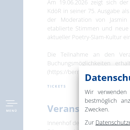
Am 19.06.2026 zeigt sich d
KdöR in seiner 75. Ausgabe al
der Moderation von Jasmin K
etablierte Stimmen und neue
aktueller Poetry-Slam-Kultur ei
Die Teilnahme an den Veran
Buchungsmöglichkeiten erha
(https://bernau.ticketfritz.de
Datenschu
TICKETS
Wir verwenden 
bestmöglich an
Veranstaltungsor
Zwecken.
MENÜ
Zur
Datenschutz
Innenhof der Tourist-Informati