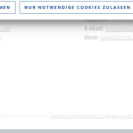
Bürgermeisterstr
MMEN
NUR NOTWENDIGE COOKIES ZULASSEN
16321 Bernau bei 
Telefon:
+49 333
u.de
E-Mail:
tourismu
e
Web:
www.bernau
ting Brandenburg GmbH:
Weitere Informationen zu Reisen, Ausf