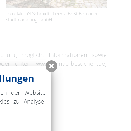
Foto: Michél Schmidt , Lizenz: BeSt Bernauer
Stadtmarketing GmbH
chung möglich. Informationen sowie
oder unter [www.bernau-besuchen.de]
mh-poetry-slam).
llungen
nen der Website
ies zu Analyse-
on Bernau