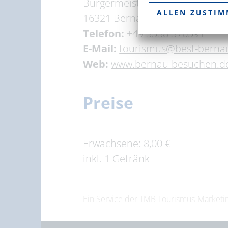
Bürgermeisterstraße 4
ALLEN ZUSTI
16321 Bernau bei Berlin
Telefon:
+49 3338 376591
E-Mail:
tourismus@best-berna
Web:
www.bernau-besuchen.d
Preise
Erwachsene: 8,00 €
inkl. 1 Getränk
Ein Service der TMB Tourismus-Marke