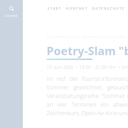
START
KONTAKT
DATENSCHUTZ
SUCHE
Sie befinden sich hier:
Barnimer Land
erlebbar
Poetry-Slam 
19. Juni 2026
19:30 – 21:30 Uhr
In
Im Hof der Tourist-Informat
Sommer gezeichnet, gelaus
Veranstaltungsreihe "Sommer 
an vier Terminen ein abwec
Zeichenkurs, Open-Air-Kino un