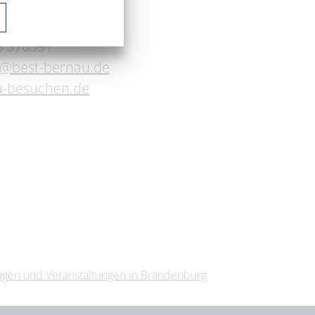
aße 4
Berlin
8 376591
s@best-bernau.de
-besuchen.de
lügen und Veranstaltungen in Brandenburg
.