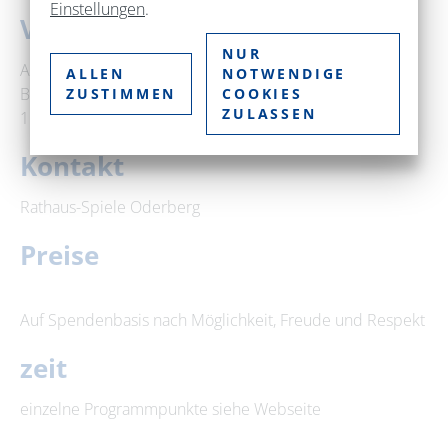
Einstellungen
.
Veranstaltungsort
NUR
Altes Rathaus Oderberg
ALLEN
NOTWENDIGE
Berliner Straße 89
ZUSTIMMEN
COOKIES
ZULASSEN
16248 Oderberg
Kontakt
Rathaus-Spiele Oderberg
Preise
Auf Spendenbasis nach Möglichkeit, Freude und Respekt
zeit
einzelne Programmpunkte siehe Webseite