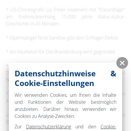
* US-Choreografin Liz Erber inszeniert mit "Eisrandlage"
am Endmoränenhang 15.000 Jahre Natur-Kultur-
Geschichte in 45 Minuten
* Opernsänger Nino Sandow gibt sein Schlager-Debüt
* ein Feuilleton für Ost-Brandenburg wird gegründet
* Initiativen & Repräsentanten der Region aus
Datenschutzhinweise &
Deutschland und Polen kommen zu Talks und
Netzwerktreffen auf dem Platz
Cookie-Einstellungen
* eine parallel erscheinende Stadt-Zeitung dokumentiert
Wir verwenden Cookies, um Ihnen die Inhalte
Aktion und Stadtgeschehen
und Funktionen der Website bestmöglich
anzubieten. Darüber hinaus verwenden wir
und viel Weiteres, kommt, auch mit eigenen Ideen, zum
Cookies zu Analyse-Zwecken.
Rathaus!
Zur
Datenschutzerklärung
und den
Cookie-