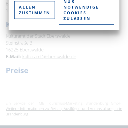
NUR
Breite Straße 41-44
ALLEN
NOTWENDIGE
16225 Eberswalde
ZUSTIMMEN
COOKIES
ZULASSEN
Kontakt
Kulturamt der Stadt Eberswalde
Steinstraße 3
16225 Eberswalde
E-Mail:
kulturamt@eberswalde.de
Preise
Ein Service der TMB Tourismus-Marketing Brandenburg GmbH:
Weitere Informationen zu Reisen, Ausflügen und Veranstaltungen in
Brandenburg
.