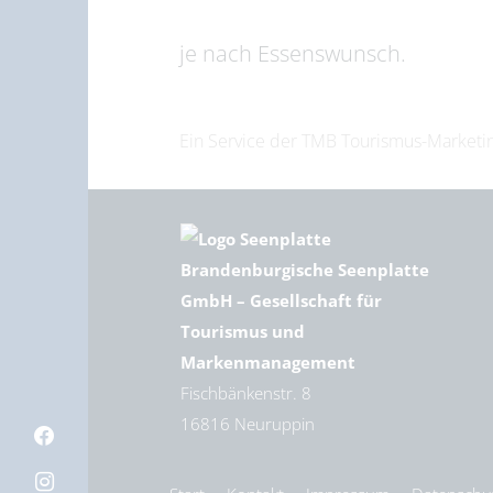
je nach Essenswunsch.
Ein Service der TMB Tourismus-Marke
Brandenburgische Seenplatte
GmbH – Gesellschaft für
Tourismus und
Markenmanagement
Fischbänkenstr. 8
16816 Neuruppin