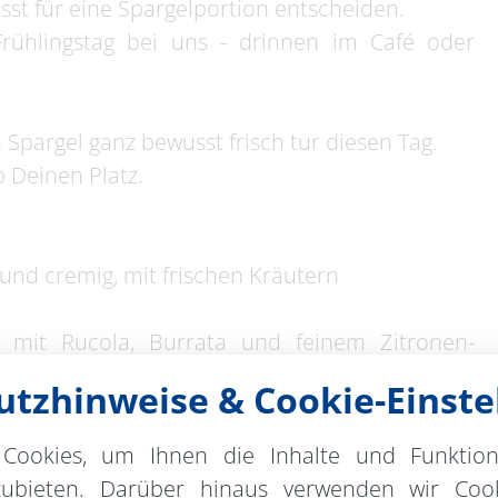
t für eine Spargelportion entscheiden.
rühlingstag bei uns - drinnen im Café oder
Spargel ganz bewusst frisch tur diesen Tag.
b Deinen Platz.
und cremig, mit frischen Kräutern
 € mit Rucola, Burrata und feinem Zitronen-
tzhinweise & Cookie-Einste
50 € mit neuen Kartoffeln, Sauce Hollandaise oder
Cookies, um Ihnen die Inhalte und Funktio
,50 €
zubieten. Darüber hinaus verwenden wir Cook