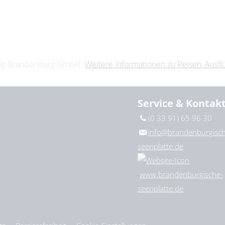
ting Brandenburg GmbH:
Weitere Informationen zu Reisen, Ausf
Service & Kontak
(0 33 91) 65 96 30
info@brandenburgisch
seenplatte.de
www.brandenburgische-
seenplatte.de