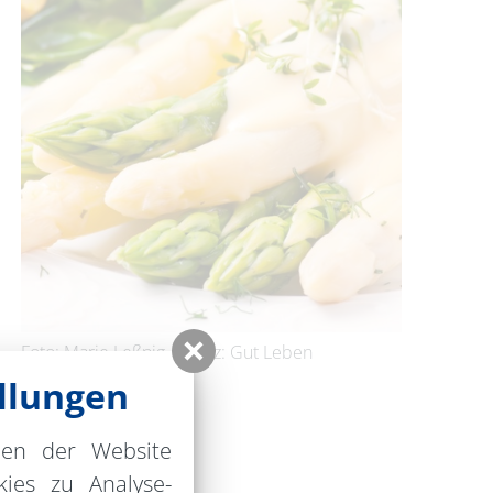
Foto: Marie Leßnig, Lizenz: Gut Leben
Landresort
llungen
 zerlassener Butter
nen der Website
ies zu Analyse-