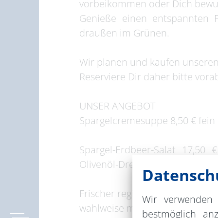
vorbeikommen oder Dich bewuss
Genieße einen entspannten F
draußen im Grünen.
Wir planen und kaufen unseren 
Reserviere Dir daher bitte vora
UNSER ANGEBOT
Spargelcremesuppe 8,50 € fein 
Spargel-Erdbeer-Salat 17,50
Olivenöl-Dressing
Datenschu
Frischer regionaler Spargel 23,
Wir verwenden 
wahlweise mit Kochschinken 26
bestmöglich an