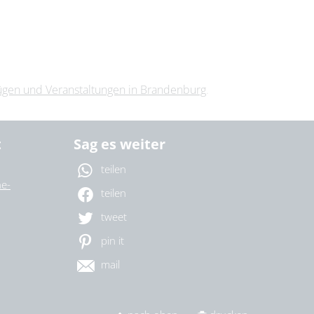
lügen und Veranstaltungen in Brandenburg
.
t
Sag es weiter
teilen
e-
teilen
tweet
pin it
mail