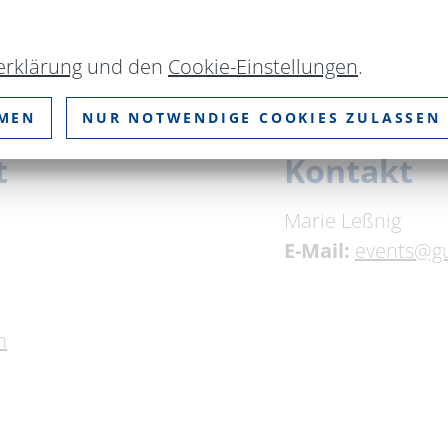
risch vom Brett, dazu Spargel und junge Kartoffel
erklärung
und den
Cookie-Einstellungen
.
ist - in der Küche wartet schon Kuchen auf Dich
MMEN
NUR NOTWENDIGE COOKIES ZULASSEN
t
Kontakt
Marie Leßnig
E-Mail:
events@gu
n