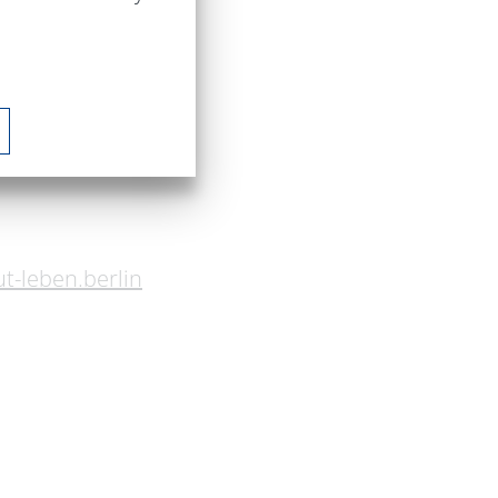
n
.
t-leben.berlin