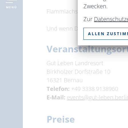
Zwecken.
MENÜ
Flammlachs & Spargel 29,50 € f
Zur
Datenschutz
Und wenn Dir nach etwas Süßem 
ALLEN ZUSTI
Veranstaltungsor
Gut Leben Landresort
Birkholzer Dorfstraße 10
16321 Bernau
Telefon:
+49 3338 9138960
E-Mail:
events@gut-leben.berli
Preise