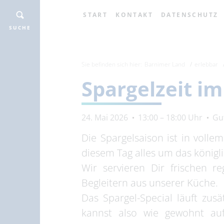
START
KONTAKT
DATENSCHUTZ
SUCHE
Sie befinden sich hier:
Barnimer Land
erlebbar
Spargelzeit im 
24. Mai 2026
13:00 – 18:00 Uhr
Gu
Die Spargelsaison ist in volle
diesem Tag alles um das königl
Wir servieren Dir frischen r
Begleitern aus unserer Küche.
Das Spargel-Special läuft zus
kannst also wie gewohnt auf