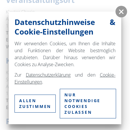
Veranstaltungsort
Kloster Chorin
Amt Chorin 11a
Datenschutzhinweise &
16230 Chorin
Cookie-Einstellungen
Telefon:
+49 33366 70377
E-Mail:
info@kloster-chorin.org
Wir verwenden Cookies, um Ihnen die Inhalte
Web:
www.kloster-chorin.org
und Funktionen der Website bestmöglich
anzubieten. Darüber hinaus verwenden wir
Kontakt
Cookies zu Analyse-Zwecken.
Kloster Chorin
Zur
Datenschutzerklärung
und den
Cookie-
Sven Ahlhelm
Einstellungen
.
Amt Chorin 11
16230 Chorin
NUR
Telefon:
+49 33366 70377
ALLEN
NOTWENDIGE
ZUSTIMMEN
COOKIES
E-Mail:
info@kloster-chorin.org
ZULASSEN
Preise