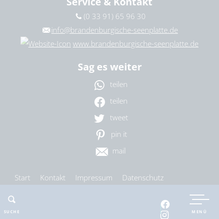
Service & Kontakt
(0 33 91) 65 96 30
info@brandenburgische-seenplatte.de
www.brandenburgische-seenplatte.de
Sag es weiter
teilen
teilen
tweet
pin it
mail
Start
Kontakt
Impressum
Datenschutz
Barrierefreiheit
Cookie-Einstellungen
SUCHE
MENÜ
nach oben
drucken