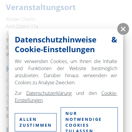
Veranstaltungsort
Kloster Chorin
Amt Chorin 11a
16230 Chorin
Datenschutzhinweise &
Telefon:
+49 33366 70377
Cookie-Einstellungen
E-Mail:
info@kloster-chorin.org
Web:
www.kloster-chorin.org
Wir verwenden Cookies, um Ihnen die Inhalte
Kontakt
und Funktionen der Website bestmöglich
anzubieten. Darüber hinaus verwenden wir
Kloster Chorin
Cookies zu Analyse-Zwecken.
Sven Ahlhelm
Zur
Datenschutzerklärung
und den
Cookie-
Amt Chorin 11
Einstellungen
.
16230 Chorin
Telefon:
+49 33366 70377
NUR
E-Mail:
info@kloster-chorin.org
ALLEN
NOTWENDIGE
ZUSTIMMEN
COOKIES
Preise
ZULASSEN