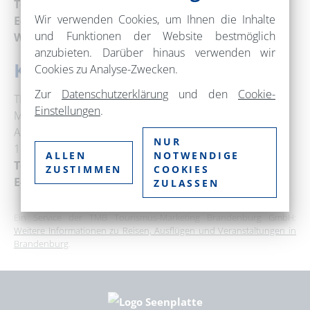
Telefon:
+49 (0) 3987 2631
Wir verwenden Cookies, um Ihnen die Inhalte
E-Mail:
tmt@templin.de
und Funktionen der Website bestmöglich
Web:
www.templin.de
anzubieten. Darüber hinaus verwenden wir
Kontakt
Cookies zu Analyse-Zwecken.
Zur
Datenschutzerklärung
und den
Cookie-
TMT Tourismus-Marketing Templin GmbH
Einstellungen
.
Maja Noel
Am Markt 19
NUR
17268 Templin
ALLEN
NOTWENDIGE
Telefon:
+49 (0) 3987 2631
ZUSTIMMEN
COOKIES
E-Mail:
noel@templin.de
ZULASSEN
Ein Service der TMB Tourismus-Marketing Brandenburg GmbH:
Weitere Informationen zu Reisen, Ausflügen und Veranstaltungen in
Brandenburg
.