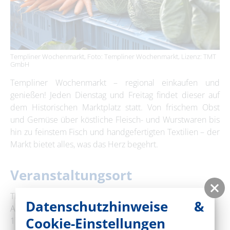
Templiner Wochenmarkt, Foto: Templiner Wochenmarkt, Lizenz: TMT
GmbH
Templiner Wochenmarkt – regional einkaufen und
genießen! Jeden Dienstag und Freitag findet dieser auf
dem Historischen Marktplatz statt. Von frischem Obst
und Gemüse über köstliche Fleisch- und Wurstwaren bis
hin zu feinstem Fisch und handgefertigten Textilien – der
Markt bietet alles, was das Herz begehrt.
Veranstaltungsort
TMT Tourismus-Marketing Templin GmbH
Datenschutzhinweise &
Am Markt 19
Cookie-Einstellungen
17268 Templin