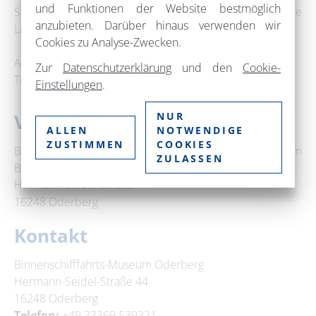
und Funktionen der Website bestmöglich
Stile seines großen Vorbildes Heinz Erhardt, die
anzubieten. Darüber hinaus verwenden wir
Lachmuskeln der Zuschauer!
Cookies zu Analyse-Zwecken.
Anmeldung wird empfohlen!
Zur
Datenschutzerklärung
und den
Cookie-
Tel.-Nr.: 033369 539321
Einstellungen
.
NUR
Veranstaltungsort
ALLEN
NOTWENDIGE
ZUSTIMMEN
COOKIES
Bugsalon des Seitenraddampfers RIESA am
ZULASSEN
Binnenschifffahrts-Museum Oderberg
Hermann-Seidel-Straße 44
16248 Oderberg
Kontakt
Binnenschifffahrts-Museum Oderberg
Hermann-Seidel-Straße 44
16248 Oderberg
Telefon:
+49 33369 539321