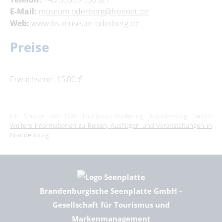
E-Mail:
museum.oderberg@freenet.de
Web:
www.bs-museum-oderberg.de
Preise
Erwachsene: 15,00 €
Ein Service der TMB Tourismus-Marketing Brandenburg GmbH:
Weitere Informationen zu Reisen, Ausflügen und Veranstaltungen in
Brandenburg
.
Brandenburgische Seenplatte GmbH –
Gesellschaft für Tourismus und
Markenmanagement