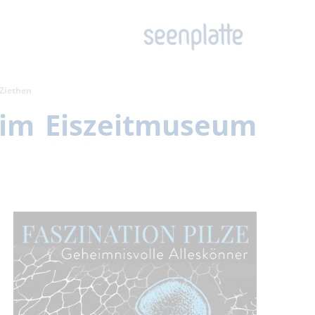
 Ziethen
 im Eiszeitmuseum