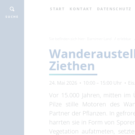
START
KONTAKT
DATENSCHUTZ
SUCHE
Sie befinden sich hier:
Barnimer Land
erlebbar
Wanderaustell
Ziethen
24. Mai 2026
10:00 – 15:00 Uhr
Ei
Vor 15.000 Jahren, mitten im
Pilze stille Motoren des Wan
Partner der Pflanzen. In gefr
harrten sie in Form von Spore
Vegetation aufatmeten, setzte