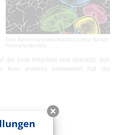
Foto: Barnim Panorama Wandlitz, Lizenz: Barnim
Panorama Wandlitz
f der Erde miterlebt und überlebt, sich
h: Kein anderes Lebewesen hat die
ethen
llungen