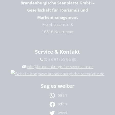
Brandenburgische Seenplatte GmbH –
21. August 2026
|
10:00 – 15:00 Uhr
Gesellschaft für Tourismus und
22. August 2026
|
10:00 – 15:00 Uhr
23. August 2026
|
10:00 – 15:00 Uhr
Markenmanagement
26. August 2026
|
10:00 – 15:00 Uhr
Fischbänkenstr. 8
27. August 2026
|
10:00 – 15:00 Uhr
16816 Neuruppin
28. August 2026
|
10:00 – 15:00 Uhr
29. August 2026
|
10:00 – 15:00 Uhr
30. August 2026
|
10:00 – 15:00 Uhr
Service & Kontakt
(0 33 91) 65 96 30
info@brandenburgische-seenplatte.de
www.brandenburgische-seenplatte.de
Sag es weiter
teilen
teilen
tweet