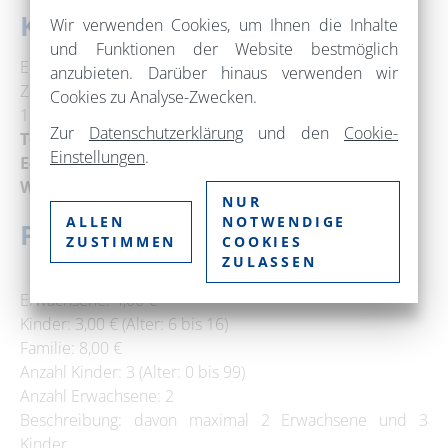
Kontakt
Wir verwenden Cookies, um Ihnen die Inhalte
und Funktionen der Website bestmöglich
Eiszeitmuseum Ziethen
anzubieten. Darüber hinaus verwenden wir
Zur Mühle 51
Cookies zu Analyse-Zwecken.
16247 Ziethen
Zur
Datenschutzerklärung
und den
Cookie-
Telefon:
+49 1573 13590234
Einstellungen
.
E-Mail:
eiszeit-ziethen@gmx.de
Web:
www.geopark-eiszeitland.de
NUR
ALLEN
NOTWENDIGE
Preise
ZUSTIMMEN
COOKIES
ZULASSEN
Erwachsene: 4,00 €
Kinder: 3,00 € (Alter: 6 bis 16)
Familie: 8,00 €
Anzahl Kinder: 3 (Alter: 0 bis 99)
Anzahl Erwachsene: 2
Beschreibung: davon maximal 2 Erwachsene und 3
Kinder