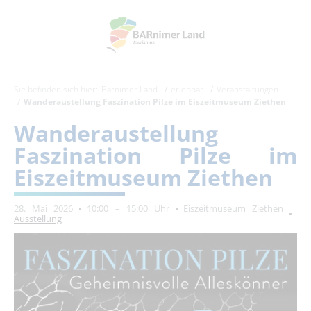
Sie befinden sich hier:
Barnimer Land
erlebbar
Veranstaltungen
Wanderaustellung Faszination Pilze im Eiszeitmuseum Ziethen
Wanderaustellung
Faszination Pilze im
Eiszeitmuseum Ziethen
28. Mai 2026
10:00 – 15:00 Uhr
Eiszeitmuseum Ziethen
Ausstellung