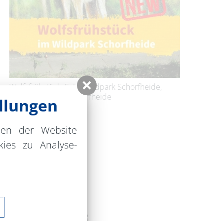
Wolfsfrühstück, Foto: Wildpark Schorfheide,
Lizenz: Wildpark Schorfheide
llungen
nen der Website
ies zu Analyse-
eide
 16
e
93 65855
park-schorfheide.de