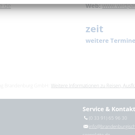
e.de
Web:
www.wildpar
zeit
weitere Termin
12. Septembe
13. Septembe
07. Novembe
08. Novembe
ting Brandenburg GmbH:
Weitere Informationen zu Reisen, Ausf
20. Dezember
Service & Kontak
(0 33 91) 65 96 30
info@brandenburgisch
seenplatte.de