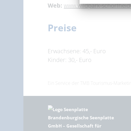
Web:
www.wildpark-schorfheid
Preise
Erwachsene: 45,- Euro
Kinder: 30,- Euro
Ein Service der TMB Tourismus-Marke
Brandenburgische Seenplatte
GmbH – Gesellschaft für