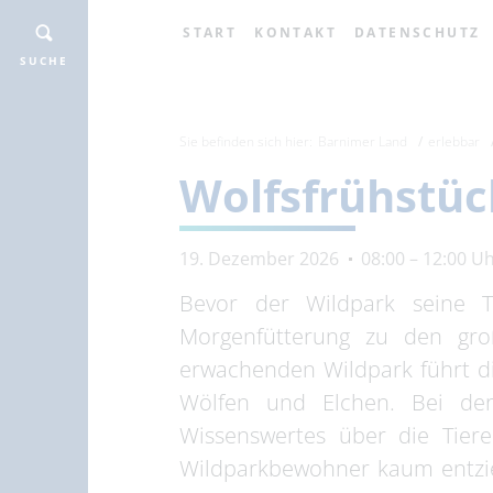
START
KONTAKT
DATENSCHUTZ
SUCHE
Sie befinden sich hier:
Barnimer Land
erlebbar
Wolfsfrühstüc
19. Dezember 2026
08:00 – 12:00 U
Bevor der Wildpark seine T
Morgenfütterung zu den gr
erwachenden Wildpark führt d
Wölfen und Elchen. Bei de
Wissenswertes über die Tier
Wildparkbewohner kaum entzie