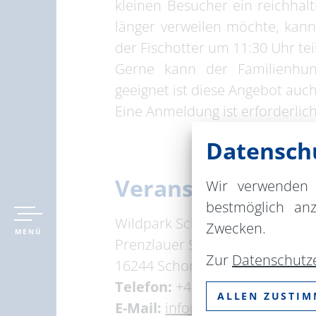
kleinen Besucher ein reichhal
länger verweilen möchte, kan
der Fischotter um 11:30 Uhr te
Gerne kann der Familienhun
geeignet ist diese Angebot auch
Eine Anmeldung ist erforderlich
Datenschu
Veranstaltungsor
Wir verwenden 
bestmöglich an
Wildpark Schorfheide
Zwecken.
MENÜ
Prenzlauer Straße 16
Zur
Datenschutz
16244 Schorfheide
Telefon:
+49 33393 65855
ALLEN ZUSTI
E-Mail:
info@wildpark-schorfhe