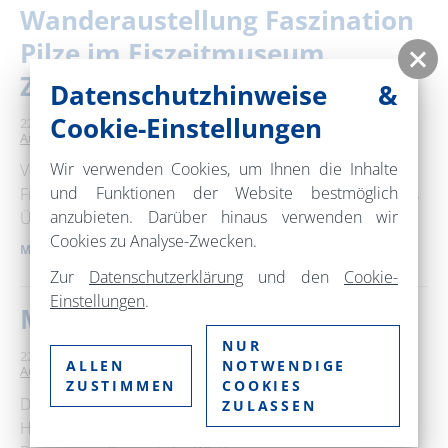
Wanderaustellung Faszination
Pilze im Eiszeitmuseum
Ziethen
Datenschutzhinweise &
Cookie-Einstellungen
22. August 2026
10:00 – 15:00 Uhr
Eiszeitmuseum Ziethen
Ausstellung
Wir verwenden Cookies, um Ihnen die Inhalte
Vor 15.000 Jahren, mitten im Übergang von Eiszeit zum
und Funktionen der Website bestmöglich
Frühholozän, waren Pilze stille Motoren des Wandels: als
anzubieten. Darüber hinaus verwenden wir
Überlebenskünstler, Zersetzer und …
Cookies zu Analyse-Zwecken.
MEHR ERFAHREN
Zur
Datenschutzerklärung
und den
Cookie-
Einstellungen
.
Museum im Steintor
NUR
22. August 2026
10:00 – 17:00 Uhr
Museum im Steintor
ALLEN
NOTWENDIGE
Ausstellung
ZUSTIMMEN
COOKIES
Das Museum im Steintor wurde 1882 als das "erste
ZULASSEN
Hussitenmuseum" der Welt eröffnet. Kern der