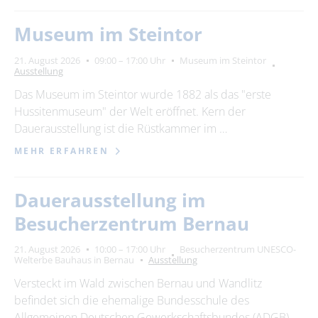
Museum im Steintor
Ort
bitte wählen
21. August 2026
09:00 – 17:00 Uhr
Museum im Steintor
Ausstellung
Das Museum im Steintor wurde 1882 als das "erste
SUCHEN
Hussitenmuseum" der Welt eröffnet. Kern der
Dauerausstellung ist die Rüstkammer im …
MEHR ERFAHREN
Dauerausstellung im
Besucherzentrum Bernau
21. August 2026
10:00 – 17:00 Uhr
Besucherzentrum UNESCO-
Welterbe Bauhaus in Bernau
Ausstellung
Versteckt im Wald zwischen Bernau und Wandlitz
befindet sich die ehemalige Bundesschule des
Allgemeinen Deutschen Gewerkschaftsbundes (ADGB).