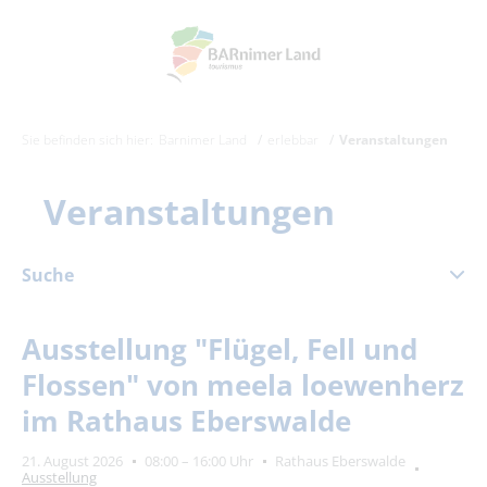
Sie befinden sich hier:
Barnimer Land
erlebbar
Veranstaltungen
Veranstaltungen
Suche
Juni 2026
Ausstellung "Flügel, Fell und
Mo
Di
Mi
Do
Fr
Sa
So
Flossen" von meela loewenherz
1
2
3
4
5
6
7
im Rathaus Eberswalde
8
9
10
11
12
13
14
21. August 2026
08:00 – 16:00 Uhr
Rathaus Eberswalde
15
16
17
18
19
20
21
Ausstellung