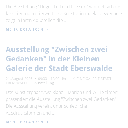
22
23
24
25
26
27
28
Die Ausstellung "Flügel, Fell und Flossen" widmet sich der
faszinierenden Tierwelt. Die Künstlerin meela loewenherz
29
30
zeigt in ihren Aquarellen die …
MEHR ERFAHREN
Erweiterte Suche
Zeitraum
Ausstellung "Zwischen zwei
von
Gedanken" in der Kleinen
Galerie der Stadt Eberswalde
bis
21. August 2026
09:00 – 13:00 Uhr
KLEINE GALERIE STADT
EBERSWALDE
Ausstellung
Das Künstlerpaar "Zweiklang – Marion und Willi Selmer"
Kategorie
präsentiert die Ausstellung "Zwischen zwei Gedanken".
alle Kategorien
Die Ausstellung vereint unterschiedliche
Ausdrucksformen und …
MEHR ERFAHREN
Suchbegriff