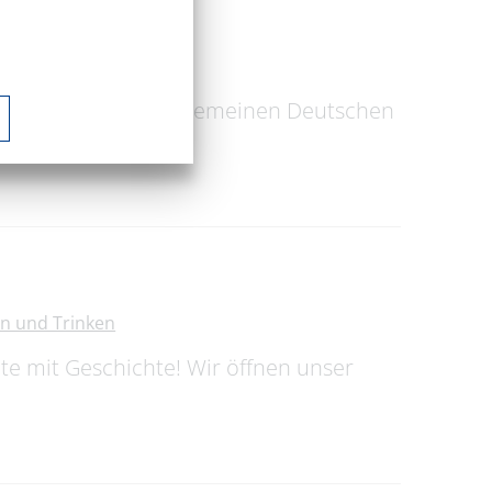
au
Ausstellung
Bundesschule des Allgemeinen Deutschen
n und Trinken
te mit Geschichte! Wir öffnen unser