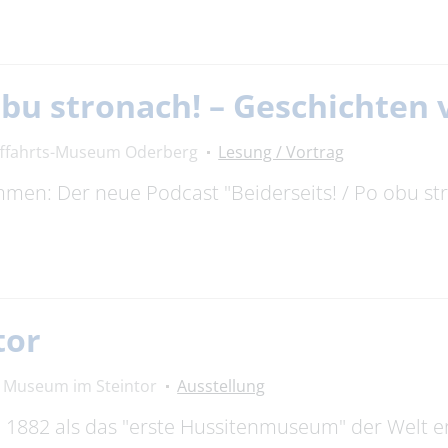
 obu stronach! – Geschichte
fffahrts-Museum Oderberg
Lesung / Vortrag
timmen: Der neue Podcast "Beiderseits! / Po obu s
tor
Museum im Steintor
Ausstellung
882 als das "erste Hussitenmuseum" der Welt erö