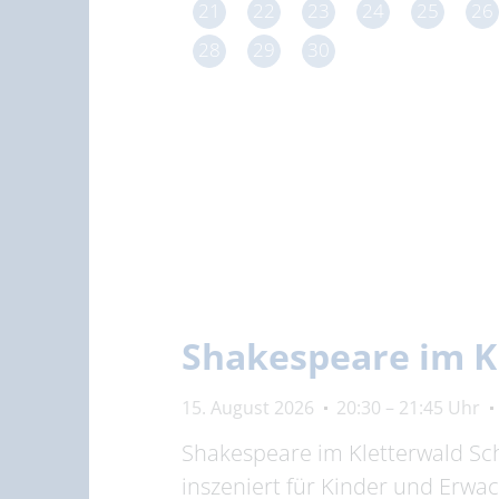
21
22
23
24
25
26
28
29
30
Shakespeare im K
15. August 2026
20:30 – 21:45 Uhr
Shakespeare im Kletterwald Scho
inszeniert für Kinder und Erwa