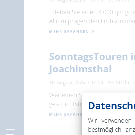
Erleben Sie einen 4.000 qm gr
Allium prägen den Frühsommer,
MEHR ERFAHREN
SonntagsTouren in
Joachimsthal
16. August 2026
10:00 – 13:00 Uhr
Wer einen Spaziergang durch Joa
Datenschu
geschichtsträchtigen Stadt, ein
MEHR ERFAHREN
Wir verwenden 
bestmöglich an