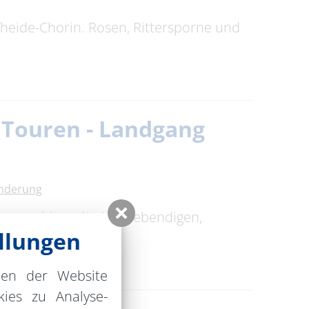
heide-Chorin. Rosen, Rittersporne und
 Touren - Landgang
anderung
man es hier mit einer lebendigen,
llungen
nen der Website
ies zu Analyse-