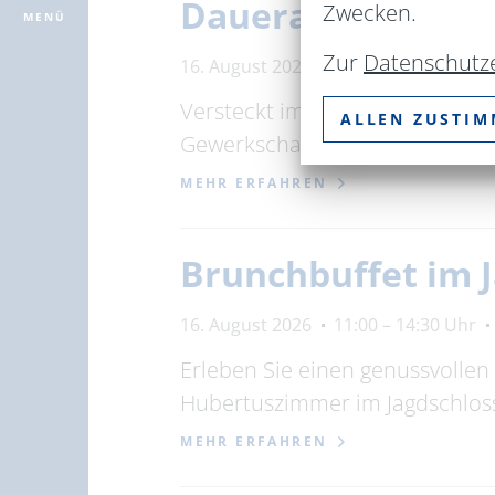
Dauerausstellun
Zwecken.
MENÜ
Zur
Datenschutz
16. August 2026
10:00 – 17:00 Uhr
Versteckt im Wald zwischen Be
ALLEN ZUSTI
Gewerkschaftsbundes (ADGB). 
MEHR ERFAHREN
Brunchbuffet im 
16. August 2026
11:00 – 14:30 Uhr
Erleben Sie einen genussvollen
Hubertuszimmer im Jagdschlos
MEHR ERFAHREN