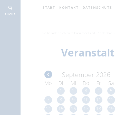
START
KONTAKT
DATENSCHUTZ
SUCHE
Sie befinden sich hier:
Barnimer Land
erlebbar
Veranstal
September 2026
Mo
Di
Mi
Do
Fr
Sa
1
2
3
4
5
7
8
9
10
11
12
14
15
16
17
18
19