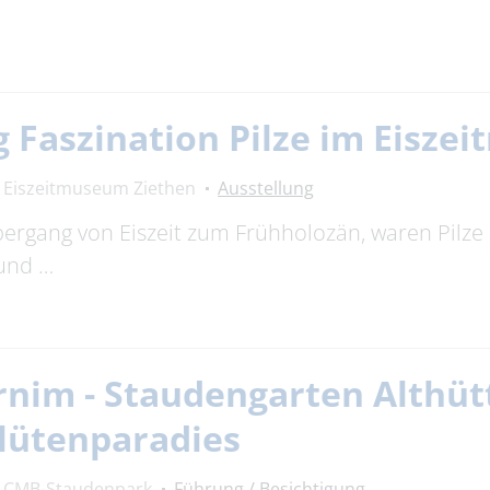
 Faszination Pilze im Eisze
Eiszeitmuseum Ziethen
Ausstellung
bergang von Eiszeit zum Frühholozän, waren Pilze 
 und …
nim - Staudengarten Althüt
lütenparadies
CMB-Staudenpark
Führung / Besichtigung