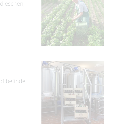
adieschen,
of befindet