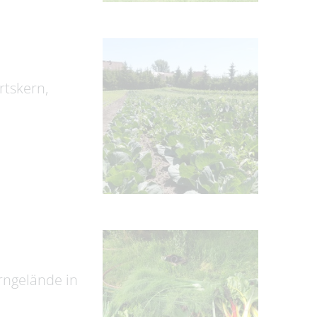
rtskern,
erngelände in