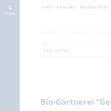
START
KONTAKT
DATENSCHUTZ
SUCHE
Sie befinden sich hier:
Barnimer Land
geniessba
Ort
bitte wählen
Bio-Gärtnerei ”