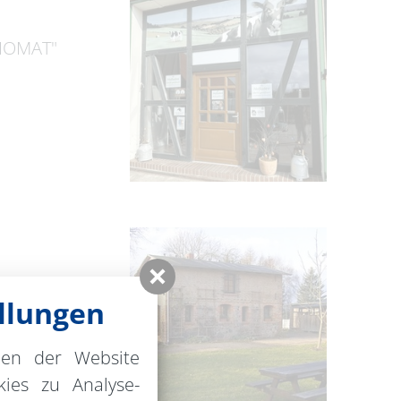
GIOMAT"
htet
llungen
nburgs. Alle
nen der Website
ies zu Analyse-