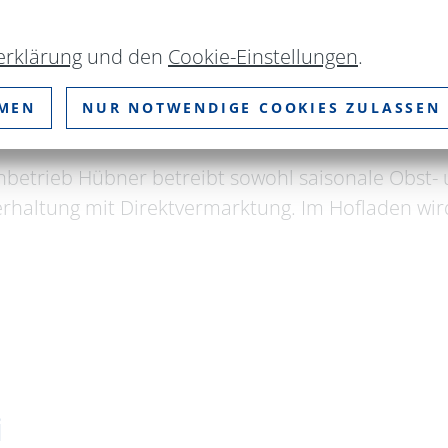
erklärung
und den
Cookie-Einstellungen
.
MMEN
NUR NOTWENDIGE COOKIES ZULASSEN
bner
enbetrieb Hübner betreibt sowohl saisonale Obst-
haltung mit Direktvermarktung. Im Hofladen wird
i