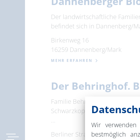
Dannenberger Bi
Der landwirtschaftliche Famil
befindet sich in Dannenberg/Ma
Birkenweg 16
16259 Dannenberg/Mark
MEHR ERFAHREN
Der Behringhof. 
Familie Behring betreibt auf 
Datenschu
Schwarzkopfschafe. Zum Hof ge
…
Wir verwenden 
Berliner Straße 23b
bestmöglich an