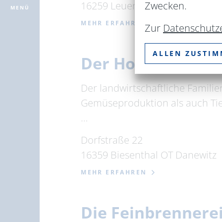
16259 Leuenberg
Zwecken.
MENÜ
MEHR ERFAHREN
Zur
Datenschutz
ALLEN ZUSTI
Der Hofladen Hü
Der landwirtschaftliche Famili
Gemüseproduktion als auch Tier
…
Dorfstraße 22
16359 Biesenthal OT Danewitz
MEHR ERFAHREN
Die Feinbrennere