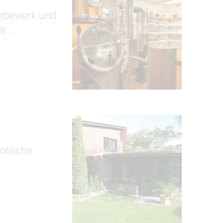
shebewerk und
lt …
xotische