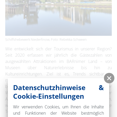
Schiffshebewerk Niederfinow, Foto: Rebekka Schween
Wie entwickelt sich der Tourismus in unserer Region?
Seit 2020 erfassen wir jährlich die Gästezahlen von
ausgewählten Attraktionen im BARnimer Land – von
Museen über Naturerlebnisse bis hin zu
Kultureinrichtungen. Ziel ist es, Trends sichtbar zu
machen und verlässliche Daten für touristische Akteure
Datenschutzhinweise &
bereitzustellen. Die Ergebnisse helfen bei der
Weiterentwicklung und Vermarktung regionaler
Cookie-Einstellungen
Angebote. Besonders erfolgreiche Einrichtungen zeigen,
wie wichtig innovative Konzepte für eine zukunftsfähige
Wir verwenden Cookies, um Ihnen die Inhalte
Tourismusregion sind.
und Funktionen der Website bestmöglich