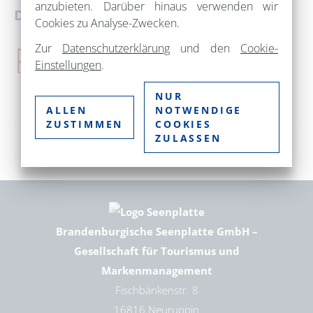
anzubieten. Darüber hinaus verwenden wir
Downloads
Cookies zu Analyse-Zwecken.
Zur
Datenschutzerklärung
und den
Cookie-
POI Besucher_innenzahlen Barnimer Land seit
Einstellungen
.
2021
(499,72 KB)
NUR
ALLEN
NOTWENDIGE
ZUSTIMMEN
COOKIES
ZULASSEN
vorherige Seite
Übersicht
Übernachtungszahlen Barnimer Land
Brandenburgische Seenplatte GmbH –
Gesellschaft für Tourismus und
Markenmanagement
Fischbänkenstr. 8
16816 Neuruppin