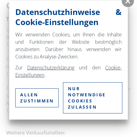
Gutscheinkalender
Datenschutzhinweise &
Tourist-Informationen:
Cookie-Einstellungen
Tourist-Information Barnim Panorama in Wandlitz
Wir verwenden Cookies, um Ihnen die Inhalte
Breitscheidstraße 8-9
und Funktionen der Website bestmöglich
16348 Wandlitz
anzubieten. Darüber hinaus verwenden wir
Cookies zu Analyse-Zwecken.
Tourist-Information Oderberg
Hermann-Seidel-Straße 44
Zur
Datenschutzerklärung
und den
Cookie-
16248 Oderberg
Einstellungen
.
Tourist-Information Stadt Werneuchen (in der
NUR
ALLEN
NOTWENDIGE
Stadtverwaltung)
ZUSTIMMEN
COOKIES
Am Markt 5
ZULASSEN
16356 Werneuchen
Weitere Verkaufsstellen: