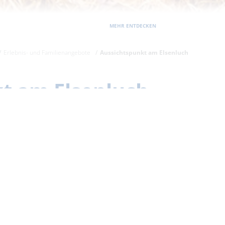
MEHR ENTDECKEN
Erlebnis- und Familienangebote
Aussichtspunkt am Elsenluch
t am Elsenluch
st und Rosenbeck weist ein kleines Holzschild
leinen Trampelpfad erreicht man einen Holzsteg,
zu einem kleinen Aussichtspunkt am Rande füh
lich angelegtes Verlandungsmoor, das
 einem naturnahen Kleingewässer entstandenen 
 (grüner Balken) zwischen Eichhorst und Rosen