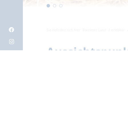
Sie befinden sich hier:
Barnimer Land
erlebbar
Aussichtspunk
Am Wanderweg zwischen Eichhor
in das Elsenluch. Über einen k
50 Meter über das Moor bis 
Elsenluch ist ein künst
Rekultivierungsmaßnahmen aus
Lage:
ca. 200 m vom Wanderweg