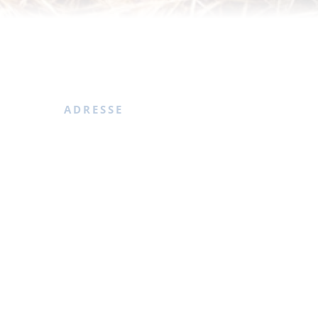
ADRESSE
Aussichtspunkt am Elsenluch
16244 Schorfheide OT Eichhorst
 den Weg
KONTAKT
 der ca.
Ansprechpartner
: Tourist-Information
rt. Das
Groß Schönebeck
 durch
E-Mail
:
touristinfo-gs@gemeinde-
schorfheide.de
ist.
Telefon
: 033393 65777
beck