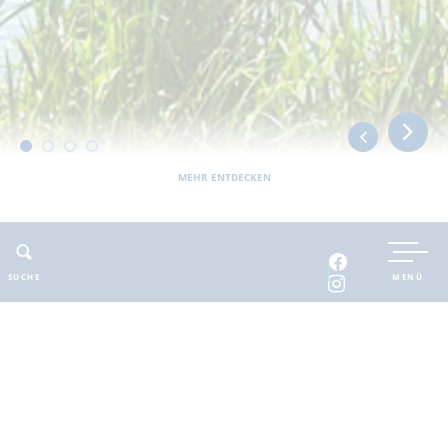
MEHR ENTDECKEN
Sie befinden sich hier:
Barnimer Land
erlebbar
Erlebnis- und Familienangebote
Aussichtspunkt an der Flößergasse
SUCHE
MENÜ
ADRESSE
KONTAKT
Aussichtspunkt an der
Ansprechpartner
: Tourist-
Flößergasse
Information Groß
Flößerstraße 1
Schönebeck
16244 Schorfheide OT
E-Mail
:
touristinfo-
Finowfurt
gs@gemeinde-