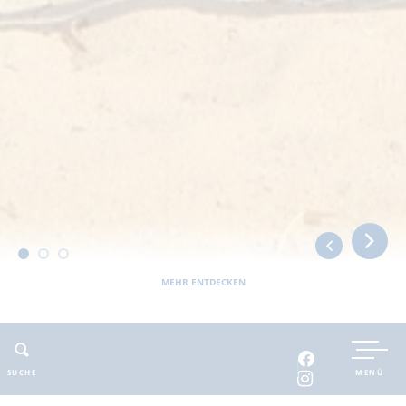
MEHR ENTDECKEN
Sie befinden sich hier:
Barnimer Land
erlebbar
Erlebnis- und Familienangebote
Holzspielplatz im Park am Weidendamm
SUCHE
MENÜ