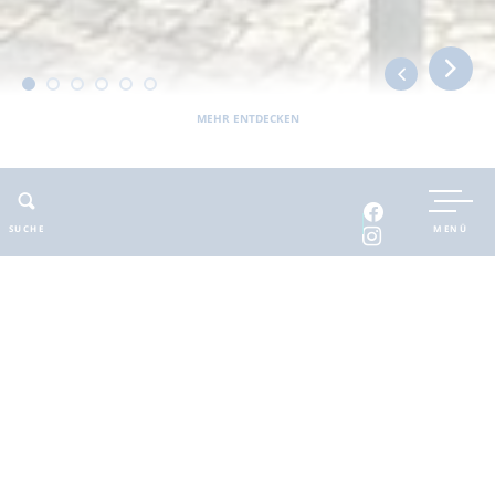
MEHR ENTDECKEN
Sie befinden sich hier:
Barnimer Land
erlebbar
Erlebnis- und Familienangebote
Jagdschloss Schorfheide
SUCHE
MENÜ
ADRESSE
KONTAKT
Jagdschloss Schorfheide
E-Mail
:
Schloßstraße 7
jagdschloss@gemeinde-
16244 Schorfheide OT Groß
schorfheide.de
Schönebeck
Web
:
jagdschloss-
schorfheide.de/
Telefon
: 033393-65272,
033393-65777