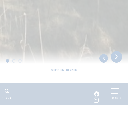
MEHR ENTDECKEN
Sie befinden sich hier:
Barnimer Land
erlebbar
Sehenswertes
Tigerturm im Zoologischen Garten
SUCHE
MENÜ
ADRESSE
KONTAKT
Tigerturm im Zoologischen
E-Mail
:
zoo@eberswalde.de
Garten
Web
:
zoo.eberswalde.de/