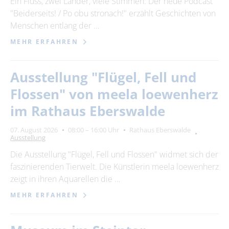
Ein Fluss, zwei Länder, viele Stimmen: Der neue Podcast
"Beiderseits! / Po obu stronach!" erzählt Geschichten von
24
25
26
27
28
29
30
Menschen entlang der …
31
MEHR ERFAHREN
Erweiterte Suche
Ausstellung "Flügel, Fell und
Zeitraum
Flossen" von meela loewenherz
von
im Rathaus Eberswalde
07. August 2026
08:00 – 16:00 Uhr
Rathaus Eberswalde
Ausstellung
bis
Die Ausstellung "Flügel, Fell und Flossen" widmet sich der
faszinierenden Tierwelt. Die Künstlerin meela loewenherz
Kategorie
zeigt in ihren Aquarellen die …
alle Kategorien
MEHR ERFAHREN