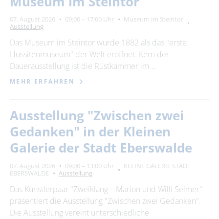
Museum im Steintor
Suchbegriff
07. August 2026
09:00 – 17:00 Uhr
Museum im Steintor
Ausstellung
Ort
bitte wählen
Das Museum im Steintor wurde 1882 als das "erste
Hussitenmuseum" der Welt eröffnet. Kern der
Dauerausstellung ist die Rüstkammer im …
SUCHEN
MEHR ERFAHREN
Ausstellung "Zwischen zwei
Gedanken" in der Kleinen
Galerie der Stadt Eberswalde
07. August 2026
09:00 – 13:00 Uhr
KLEINE GALERIE STADT
EBERSWALDE
Ausstellung
Das Künstlerpaar "Zweiklang – Marion und Willi Selmer"
präsentiert die Ausstellung "Zwischen zwei Gedanken".
Die Ausstellung vereint unterschiedliche