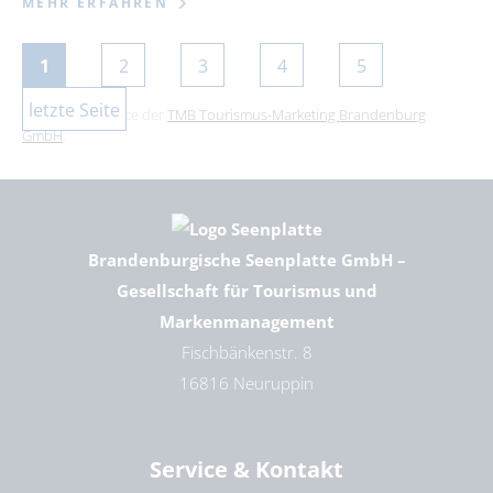
MEHR ERFAHREN
1
2
3
4
5
letzte Seite
Dies ist ein Service der
TMB Tourismus-Marketing Brandenburg
GmbH
.
Brandenburgische Seenplatte GmbH –
Gesellschaft für Tourismus und
Markenmanagement
Fischbänkenstr. 8
16816 Neuruppin
Service & Kontakt