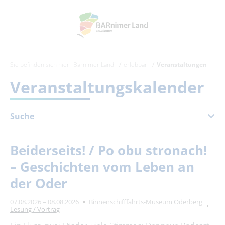
Sie befinden sich hier:
Barnimer Land
erlebbar
Veranstaltungen
Veranstaltungskalender
Suche
August 2026
Beiderseits! / Po obu stronach!
Mo
Di
Mi
Do
Fr
Sa
So
– Geschichten vom Leben an
1
2
der Oder
3
4
5
6
7
8
9
07.08.2026 – 08.08.2026
Binnenschifffahrts-Museum Oderberg
10
11
12
13
14
15
16
Lesung / Vortrag
17
18
19
20
21
22
23