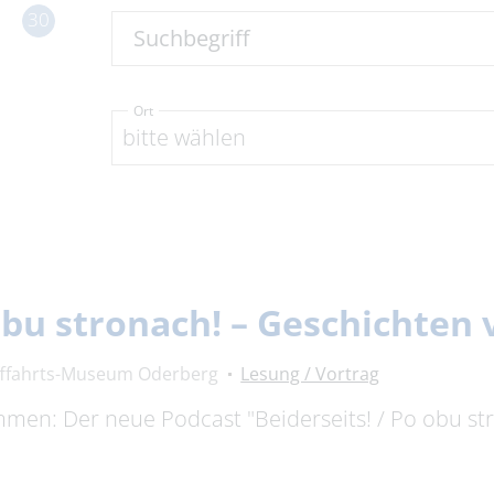
30
Suchbegriff
Ort
bitte wählen
 obu stronach! – Geschichte
fffahrts-Museum Oderberg
Lesung / Vortrag
timmen: Der neue Podcast "Beiderseits! / Po obu s