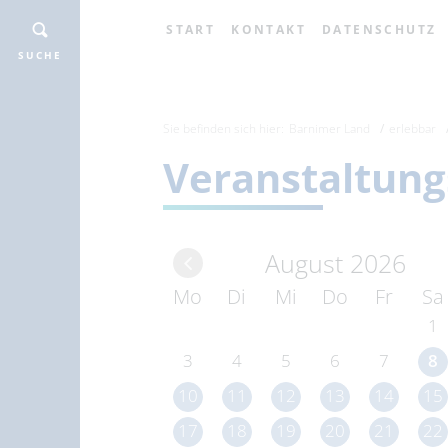
START
KONTAKT
DATENSCHUTZ
SUCHE
Sie befinden sich hier:
Barnimer Land
erlebbar
Veranstaltung
August 2026
Mo
Di
Mi
Do
Fr
Sa
1
3
4
5
6
7
8
10
11
12
13
14
15
17
18
19
20
21
22