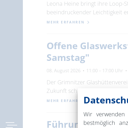
Leona Heine bringt ihre Loop-S
beeindruckender Leichtigkeit e
MEHR ERFAHREN
Offene Glaswerkst
Samstag"
08. August 2026
11:00 – 17:00 Uhr
Der Grimnitzer Glashüttenverei
Zukunft schlägt und die Glasku
Datenschu
MEHR ERFAHREN
Wir verwenden 
Führungen im He
bestmöglich an