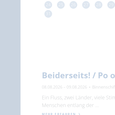
24
25
26
27
28
29
31
Beiderseits! / Po
08.08.2026 – 09.08.2026
Binnenschi
Ein Fluss, zwei Länder, viele S
Menschen entlang der …
MEHR ERFAHREN