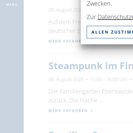
Zwecken.
MENÜ
08. August 2026
11:00 – 16:00 Uhr
Zur
Datenschutz
Auf dem Freigelände unseres M
deutscher Eisenbahngeschichte
ALLEN ZUSTI
MEHR ERFAHREN
Steampunk im Fin
08. August 2026
11:00 – 16:00 Uhr
Der Familiengarten Eberswalde 
zurück. Die Fläche …
MEHR ERFAHREN