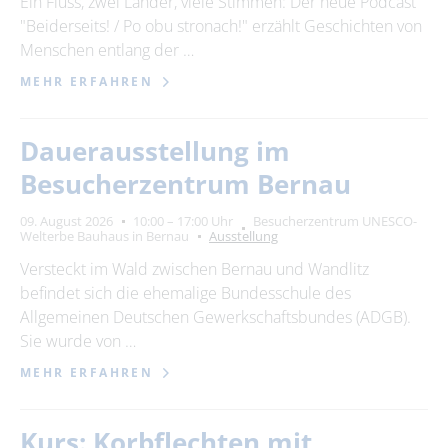
Ein Fluss, zwei Länder, viele Stimmen: Der neue Podcast
"Beiderseits! / Po obu stronach!" erzählt Geschichten von
24
25
26
27
28
29
30
Menschen entlang der …
31
MEHR ERFAHREN
Erweiterte Suche
Dauerausstellung im
Zeitraum
Besucherzentrum Bernau
von
09. August 2026
10:00 – 17:00 Uhr
Besucherzentrum UNESCO-
Welterbe Bauhaus in Bernau
Ausstellung
Versteckt im Wald zwischen Bernau und Wandlitz
bis
befindet sich die ehemalige Bundesschule des
Allgemeinen Deutschen Gewerkschaftsbundes (ADGB).
Sie wurde von …
Kategorie
alle Kategorien
MEHR ERFAHREN
Kurs: Korbflechten mit