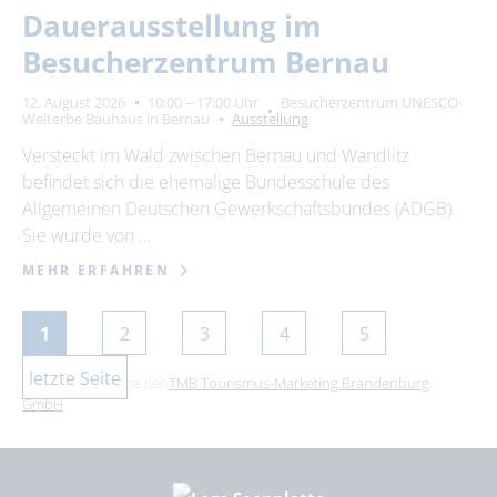
Dauerausstellung im
Besucherzentrum Bernau
12. August 2026
10:00 – 17:00 Uhr
Besucherzentrum UNESCO-
Welterbe Bauhaus in Bernau
Ausstellung
Versteckt im Wald zwischen Bernau und Wandlitz
befindet sich die ehemalige Bundesschule des
Allgemeinen Deutschen Gewerkschaftsbundes (ADGB).
Sie wurde von …
MEHR ERFAHREN
1
2
3
4
5
letzte Seite
Dies ist ein Service der
TMB Tourismus-Marketing Brandenburg
GmbH
.