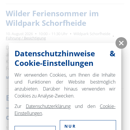
Wilder Feriensommer im
Wildpark Schorfheide
10. August 2026
10:00 – 11:30 Uhr
Wildpark Schorfheide
Führung / Besichtigung
Der Wildpark Schorfheide bietet ein
Datenschutzhinweise &
abwechslungsreiches Ferienprogramm für Groß und
Cookie-Einstellungen
Klein an. Wisent, Wolf und Wiesenkräuter - Ein fröhlicher
Ferienbummel …
Wir verwenden Cookies, um Ihnen die Inhalte
MEHR ERFAHREN
und Funktionen der Website bestmöglich
anzubieten. Darüber hinaus verwenden wir
Cookies zu Analyse-Zwecken.
Beiderseits! / Po obu stronach!
– Geschichten vom Leben an
Zur
Datenschutzerklärung
und den
Cookie-
Einstellungen
.
der Oder
NUR
11.08.2026 – 12.08.2026
Binnenschifffahrts-Museum Oderberg