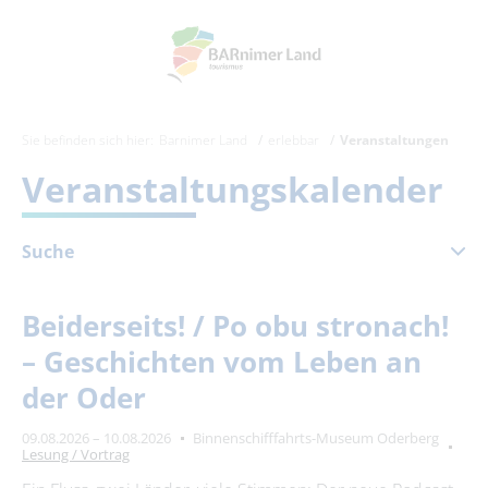
Sie befinden sich hier:
Barnimer Land
erlebbar
Veranstaltungen
Veranstaltungskalender
Suche
August 2026
Beiderseits! / Po obu stronach!
Mo
Di
Mi
Do
Fr
Sa
So
– Geschichten vom Leben an
1
2
der Oder
3
4
5
6
7
8
9
09.08.2026 – 10.08.2026
Binnenschifffahrts-Museum Oderberg
10
11
12
13
14
15
16
Lesung / Vortrag
17
18
19
20
21
22
23