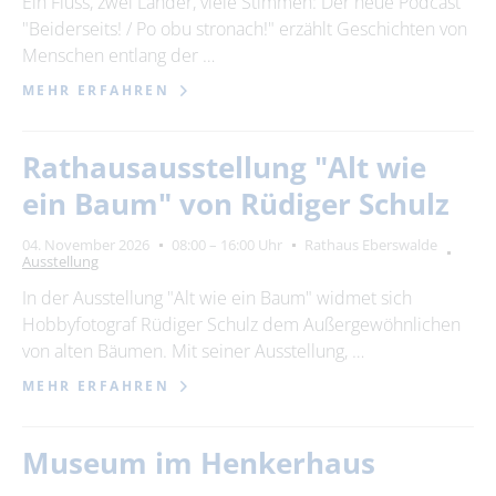
Ein Fluss, zwei Länder, viele Stimmen: Der neue Podcast
"Beiderseits! / Po obu stronach!" erzählt Geschichten von
23
24
25
26
27
28
29
Menschen entlang der …
30
MEHR ERFAHREN
Erweiterte Suche
Rathausausstellung "Alt wie
Zeitraum
ein Baum" von Rüdiger Schulz
von
04. November 2026
08:00 – 16:00 Uhr
Rathaus Eberswalde
Ausstellung
In der Ausstellung "Alt wie ein Baum" widmet sich
bis
Hobbyfotograf Rüdiger Schulz dem Außergewöhnlichen
von alten Bäumen. Mit seiner Ausstellung, …
Kategorie
MEHR ERFAHREN
alle Kategorien
Museum im Henkerhaus