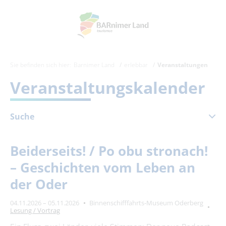
Sie befinden sich hier:
Barnimer Land
erlebbar
Veranstaltungen
Veranstaltungskalender
Suche
November 2026
Beiderseits! / Po obu stronach!
Mo
Di
Mi
Do
Fr
Sa
So
– Geschichten vom Leben an
1
der Oder
2
3
4
5
6
7
8
04.11.2026 – 05.11.2026
Binnenschifffahrts-Museum Oderberg
9
10
11
12
13
14
15
Lesung / Vortrag
16
17
18
19
20
21
22