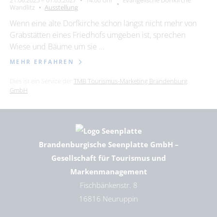
21.06.2025 – 01.05.2027
14:00 Uhr
Evangelische Dorfkirche
Wandlitz
Ausstellung
Wenn eine alte Dorfkirche schon längst nicht mehr von
Grabstätten eines Friedhofs umgeben ist, sprechen
Wiese und Bäume um sie …
MEHR ERFAHREN
Dies ist ein Service der
TMB Tourismus-Marketing Brandenburg
GmbH
.
Brandenburgische Seenplatte GmbH –
Gesellschaft für Tourismus und
Markenmanagement
Fischbänkenstr. 8
16816 Neuruppin