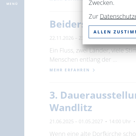
Zwecken.
MENÜ
Zur
Datenschutz
Beiderseits! / Po
ALLEN ZUSTI
22.11.2026 – 23.11.2026
Binnenschi
Ein Fluss, zwei Länder, viele S
Menschen entlang der …
MEHR ERFAHREN
3. Dauerausstellu
Wandlitz
21.06.2025 – 01.05.2027
14:00 Uhr
Wenn eine alte Dorfkirche scho