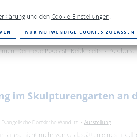
erklärung
und den
Cookie-Einstellungen
.
 obu stronach! – Geschichte
MMEN
NUR NOTWENDIGE COOKIES ZULASSEN
fffahrts-Museum Oderberg
Lesung / Vortrag
timmen: Der neue Podcast "Beiderseits! / Po obu s
ng im Skulpturengarten an 
Evangelische Dorfkirche Wandlitz
Ausstellung
n längst nicht mehr von Grabstätten eines Fried