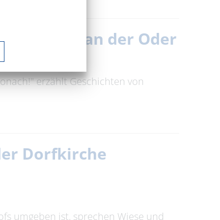
n vom Leben an der Oder
tronach!" erzählt Geschichten von
der Dorfkirche
hofs umgeben ist, sprechen Wiese und