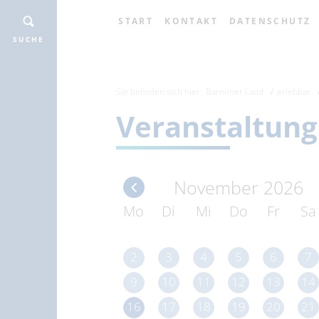
START
KONTAKT
DATENSCHUTZ
SUCHE
Sie befinden sich hier:
Barnimer Land
erlebbar
Veranstaltung
November 2026
Mo
Di
Mi
Do
Fr
Sa
2
3
4
5
6
7
9
10
11
12
13
14
16
17
18
19
20
21