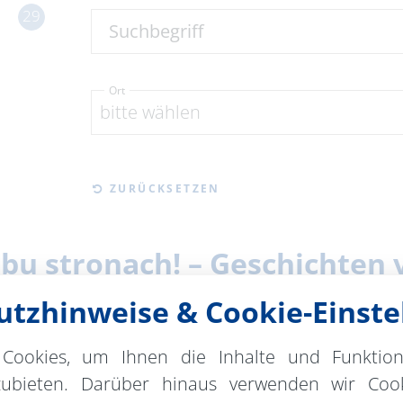
29
Suchbegriff
Ort
bitte wählen
ZURÜCKSETZEN
 obu stronach! – Geschichte
tzhinweise & Cookie-Einste
fffahrts-Museum Oderberg
Lesung / Vortrag
timmen: Der neue Podcast "Beiderseits! / Po obu s
Cookies, um Ihnen die Inhalte und Funktio
zubieten. Darüber hinaus verwenden wir Cook