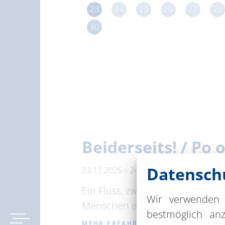
23
24
25
26
27
28
30
Beiderseits! / Po
Datenschu
23.11.2026 – 24.11.2026
Binnenschi
Ein Fluss, zwei Länder, viele S
Wir verwenden 
Menschen entlang der …
bestmöglich an
MEHR ERFAHREN