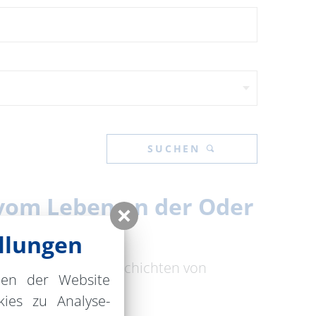
SUCHEN
n vom Leben an der Oder
llungen
tronach!" erzählt Geschichten von
nen der Website
ies zu Analyse-