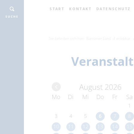
START
KONTAKT
DATENSCHUTZ
SUCHE
Sie befinden sich hier:
Barnimer Land
erlebbar
Veranstal
August 2026
Mo
Di
Mi
Do
Fr
Sa
1
3
4
5
6
7
8
10
11
12
13
14
15