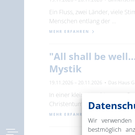
Ein Fluss, zwei Länder, viele S
Menschen entlang der …
MEHR ERFAHREN
"All shall be well
Mystik
19.11.2026 – 20.11.2026
Das Haus G
In einer kleinen, achtsamen Gr
Datenschu
Christentums. Ein besonderer
MEHR ERFAHREN
Wir verwenden 
bestmöglich an