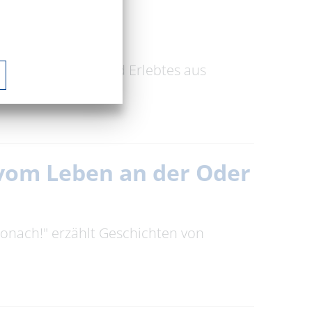
ren Geschichten und Erlebtes aus
n vom Leben an der Oder
tronach!" erzählt Geschichten von