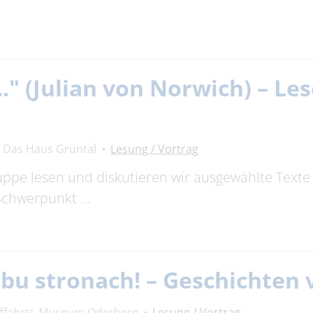
…." (Julian von Norwich) – Le
Das Haus Grüntal
Lesung / Vortrag
uppe lesen und diskutieren wir ausgewählte Texte
 Schwerpunkt …
 obu stronach! – Geschichte
fffahrts-Museum Oderberg
Lesung / Vortrag