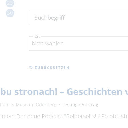
23
30
Suchbegriff
Ort
bitte wählen
ZURÜCKSETZEN
 obu stronach! – Geschichte
fffahrts-Museum Oderberg
Lesung / Vortrag
timmen: Der neue Podcast "Beiderseits! / Po obu s