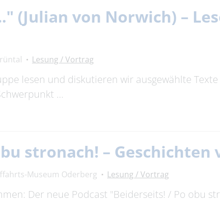
…." (Julian von Norwich) – Le
rüntal
Lesung / Vortrag
uppe lesen und diskutieren wir ausgewählte Texte
 Schwerpunkt …
 obu stronach! – Geschichte
fffahrts-Museum Oderberg
Lesung / Vortrag
timmen: Der neue Podcast "Beiderseits! / Po obu s