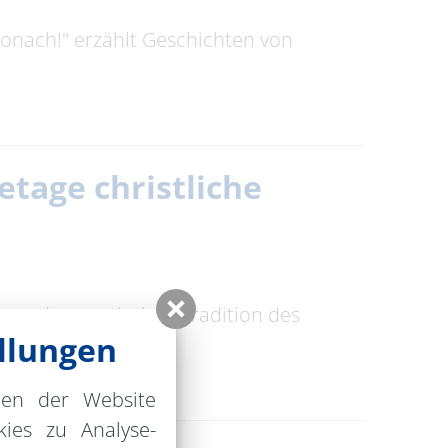
tronach!" erzählt Geschichten von
setage christliche
 aus der mystischen Tradition des
llungen
nen der Website
ies zu Analyse-