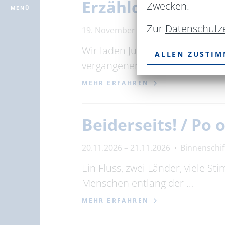
Erzählcafé – Ges
Zwecken.
MENÜ
Zur
Datenschutz
19. November 2026
15:00 – 17:00 U
Wir laden Jung und Alt zum gem
ALLEN ZUSTI
vergangener Zeit und …
MEHR ERFAHREN
Beiderseits! / Po
20.11.2026 – 21.11.2026
Binnenschi
Ein Fluss, zwei Länder, viele S
Menschen entlang der …
MEHR ERFAHREN