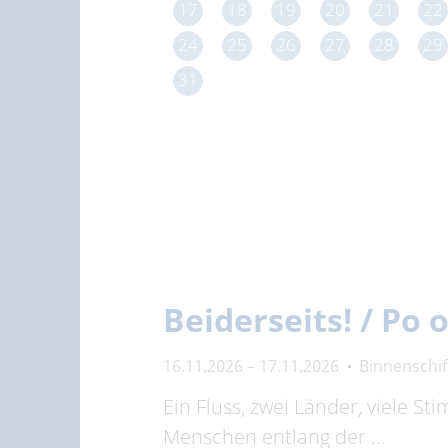
17
18
19
20
21
22
24
25
26
27
28
29
31
Beiderseits! / Po
16.11.2026 – 17.11.2026
Binnenschi
Ein Fluss, zwei Länder, viele S
Menschen entlang der …