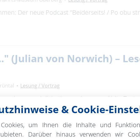
timmen: Der neue Podcast "Beiderseits! / Po obu s
…." (Julian von Norwich) – Le
rüntal
Lesung / Vortrag
uppe lesen und diskutieren wir ausgewählte Texte
tzhinweise & Cookie-Einste
 Schwerpunkt …
Cookies, um Ihnen die Inhalte und Funktio
zubieten. Darüber hinaus verwenden wir Cook