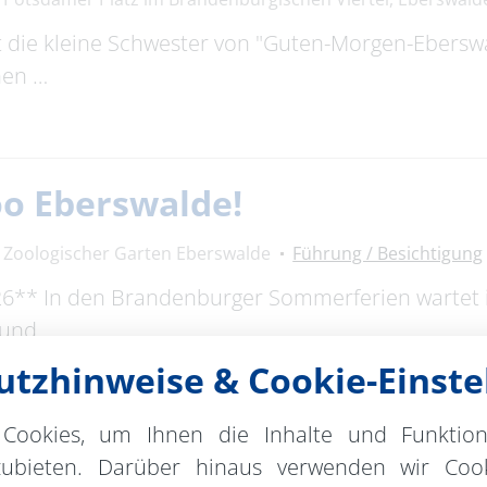
ist die kleine Schwester von "Guten-Morgen-Ebers
hen …
oo Eberswalde!
Zoologischer Garten Eberswalde
Führung / Besichtigung
26** In den Brandenburger Sommerferien wartet
 und …
tzhinweise & Cookie-Einste
Cookies, um Ihnen die Inhalte und Funktio
Macht. Ausbeutung
zubieten. Darüber hinaus verwenden wir Cook