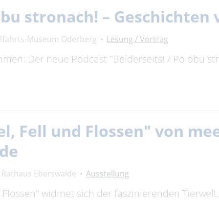
 obu stronach! – Geschichte
fffahrts-Museum Oderberg
Lesung / Vortrag
timmen: Der neue Podcast "Beiderseits! / Po obu s
el, Fell und Flossen" von m
lde
Rathaus Eberswalde
Ausstellung
nd Flossen" widmet sich der faszinierenden Tierwel