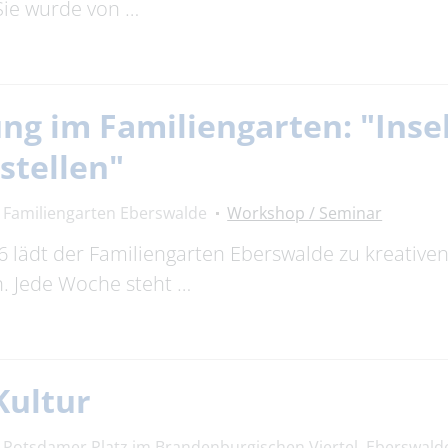
Sie wurde von …
ng im Familiengarten: "Inse
stellen"
Familiengarten Eberswalde
Workshop / Seminar
 lädt der Familiengarten Eberswalde zu kreativ
n. Jede Woche steht …
Kultur
Potsdamer Platz im Brandenburgischen Viertel, Eberswald