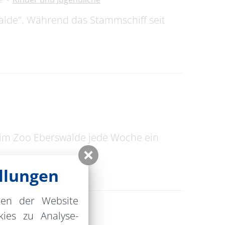
walde". Während das Stammschiff seit
 im Zoo Eberswalde jede Woche ein
llungen
nen der Website
ies zu Analyse-