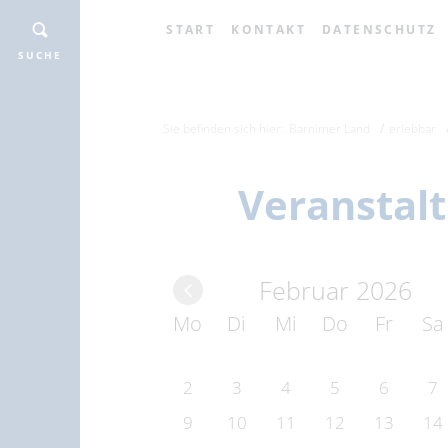
START
KONTAKT
DATENSCHUTZ
SUCHE
Sie befinden sich hier:
Barnimer Land
erlebbar
Veranstal
Februar 2026
Mo
Di
Mi
Do
Fr
Sa
2
3
4
5
6
7
9
10
11
12
13
14