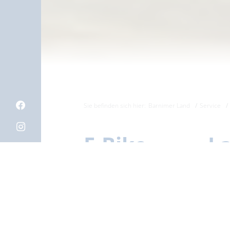
Sie befinden sich hier:
Barnimer Land
Service
E-Bike La
Wukensee
Am Eingang des Strandbades be
Akkus. Radfahrern bietet die
Aufenthaltes mit Badevergnüge