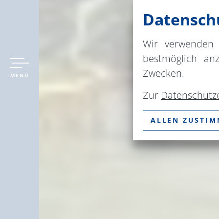
Datenschu
Wir verwenden 
bestmöglich an
Zwecken.
MENÜ
Zur
Datenschutz
ALLEN ZUSTI