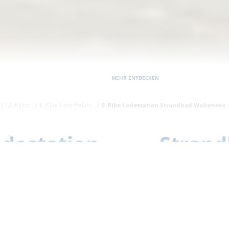
MEHR ENTDECKEN
E-Mobilität
E-Bike-Ladestellen
E-Bike Ladestation Strandbad Wukensee
destation Strand
findet sich eine Ladestation zum Aufladen von
 Anlage somit einen besonderen Service, währ
n im Strandbad.