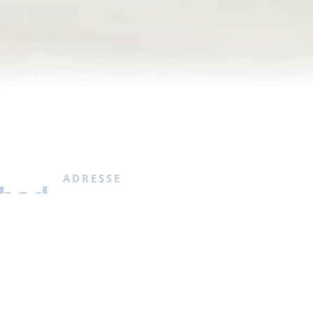
ADRESSE
bad
E-Bike Ladestation Strandbad Wukensee
Ruhlsdorfer Straße 41
16359 Biesenthal
 E-Bike-
KONTAKT
end des
E-Mail
:
gees@speedevent.de
Web
:
strandbad-wukensee.com/