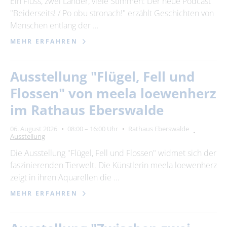
Ein Fluss, zwei Länder, viele Stimmen: Der neue Podcast
"Beiderseits! / Po obu stronach!" erzählt Geschichten von
24
25
26
27
28
29
30
Menschen entlang der …
31
MEHR ERFAHREN
Erweiterte Suche
Ausstellung "Flügel, Fell und
Zeitraum
Flossen" von meela loewenherz
von
im Rathaus Eberswalde
06. August 2026
08:00 – 16:00 Uhr
Rathaus Eberswalde
Ausstellung
bis
Die Ausstellung "Flügel, Fell und Flossen" widmet sich der
faszinierenden Tierwelt. Die Künstlerin meela loewenherz
Kategorie
zeigt in ihren Aquarellen die …
alle Kategorien
MEHR ERFAHREN