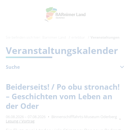
Sie befinden sich hier:
Barnimer Land
erlebbar
Veranstaltungen
Veranstaltungskalender
Suche
August 2026
Beiderseits! / Po obu stronach!
Mo
Di
Mi
Do
Fr
Sa
So
– Geschichten vom Leben an
1
2
der Oder
3
4
5
6
7
8
9
06.08.2026 – 07.08.2026
Binnenschifffahrts-Museum Oderberg
10
11
12
13
14
15
16
Lesung / Vortrag
17
18
19
20
21
22
23