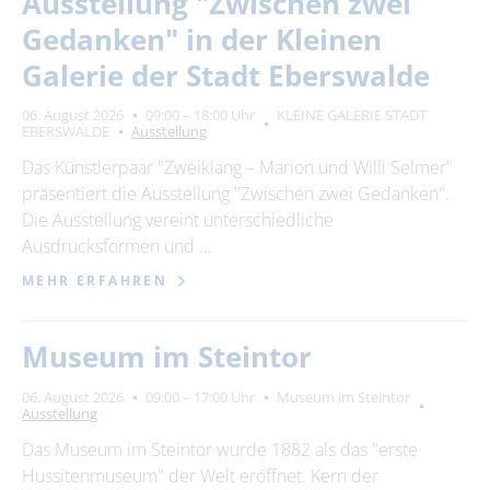
Ausstellung "Zwischen zwei
Suchbegriff
Gedanken" in der Kleinen
Galerie der Stadt Eberswalde
Ort
bitte wählen
06. August 2026
09:00 – 18:00 Uhr
KLEINE GALERIE STADT
EBERSWALDE
Ausstellung
Das Künstlerpaar "Zweiklang – Marion und Willi Selmer"
SUCHEN
präsentiert die Ausstellung "Zwischen zwei Gedanken".
Die Ausstellung vereint unterschiedliche
Ausdrucksformen und …
MEHR ERFAHREN
Museum im Steintor
06. August 2026
09:00 – 17:00 Uhr
Museum im Steintor
Ausstellung
Das Museum im Steintor wurde 1882 als das "erste
Hussitenmuseum" der Welt eröffnet. Kern der